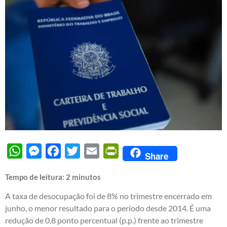
WhatsApp
Messenger
Facebook
Twitter
Email
PrintFriendly
Share
Tempo de leitura:
2
minutos
A taxa de desocupação foi de 8% no trimestre encerrado em
junho, o menor resultado para o período desde 2014. É uma
redução de 0,8 ponto percentual (p.p.) frente ao trimestre