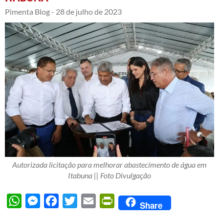
Pimenta Blog -
28 de julho de 2023
Autorizada licitação para melhorar abastecimento de água em
Itabuna || Foto Divulgação
WhatsApp
Messenger
Facebook
Twitter
Email
PrintFriendly
Share