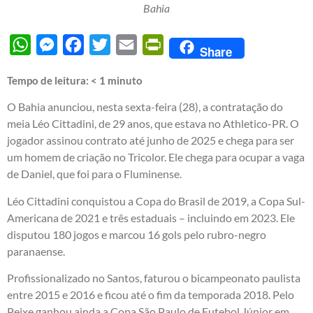
Bahia
WhatsApp
Messenger
Facebook
Twitter
Email
PrintFriendly
Share
Tempo de leitura:
< 1
minuto
O Bahia anunciou, nesta sexta-feira (28), a contratação do
meia Léo Cittadini, de 29 anos, que estava no Athletico-PR. O
jogador assinou contrato até junho de 2025 e chega para ser
um homem de criação no Tricolor. Ele chega para ocupar a vaga
de Daniel, que foi para o Fluminense.
Léo Cittadini conquistou a Copa do Brasil de 2019, a Copa Sul-
Americana de 2021 e três estaduais – incluindo em 2023. Ele
disputou 180 jogos e marcou 16 gols pelo rubro-negro
paranaense.
Profissionalizado no Santos, faturou o bicampeonato paulista
entre 2015 e 2016 e ficou até o fim da temporada 2018. Pelo
Peixe ganhou ainda a Copa São Paulo de Futebol Júnior em