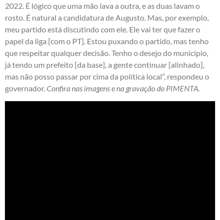
2022. É lógico que uma mão lava a outra, e as duas lavam o
rosto. É natural a candidatura de Augusto. Mas, por exemplo,
meu partido está discutindo com ele. Ele vai ter que fazer o
papel da liga [com o PT]. Estou puxando o partido, mas tenho
que respeitar qualquer decisão. Tenho o desejo do município,
já tendo um prefeito [da base], a gente continuar [alinhado],
mas não posso passar por cima da política local”, respondeu o
governador.
Confira nas imagens e na gravação do PIMENTA.