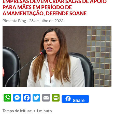
EMPRESAS DEVEM CRIAR SALAS DE APOIO
PARA MÃES EM PERÍODO DE
AMAMENTAÇÃO, DEFENDE SOANE
Pimenta Blog -
28 de julho de 2023
WhatsApp
Messenger
Facebook
Twitter
Email
PrintFriendly
Share
Tempo de leitura:
< 1
minuto