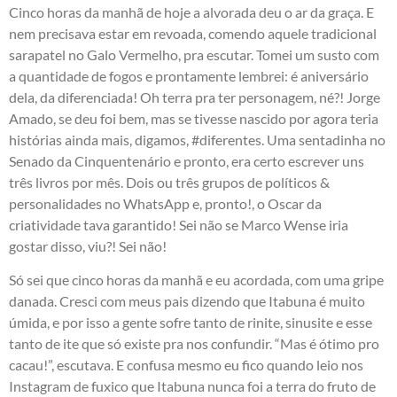
Cinco horas da manhã de hoje a alvorada deu o ar da graça. E
nem precisava estar em revoada, comendo aquele tradicional
sarapatel no Galo Vermelho, pra escutar. Tomei um susto com
a quantidade de fogos e prontamente lembrei: é aniversário
dela, da diferenciada! Oh terra pra ter personagem, né?! Jorge
Amado, se deu foi bem, mas se tivesse nascido por agora teria
histórias ainda mais, digamos, #diferentes. Uma sentadinha no
Senado da Cinquentenário e pronto, era certo escrever uns
três livros por mês. Dois ou três grupos de políticos &
personalidades no WhatsApp e, pronto!, o Oscar da
criatividade tava garantido! Sei não se Marco Wense iria
gostar disso, viu?! Sei não!
Só sei que cinco horas da manhã e eu acordada, com uma gripe
danada. Cresci com meus pais dizendo que Itabuna é muito
úmida, e por isso a gente sofre tanto de rinite, sinusite e esse
tanto de ite que só existe pra nos confundir. “Mas é ótimo pro
cacau!”, escutava. E confusa mesmo eu fico quando leio nos
Instagram de fuxico que Itabuna nunca foi a terra do fruto de