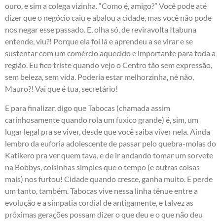
ouro, e sim a colega vizinha. “Como é, amigo?” Você pode até
dizer que o negócio caiu e abalou a cidade, mas você não pode
nos negar esse passado. E, olha só, de reviravolta Itabuna
entende, viu?! Porque ela foi lá e aprendeu a se virar e se
sustentar com um comércio aquecido e importante para toda a
região. Eu fico triste quando vejo o Centro tão sem expressão,
sem beleza, sem vida. Poderia estar melhorzinha, né não,
Mauro?! Vai que é tua, secretário!
E para finalizar, digo que Tabocas (chamada assim
carinhosamente quando rola um fuxico grande) é, sim, um
lugar legal pra se viver, desde que você saiba viver nela. Ainda
lembro da euforia adolescente de passar pelo quebra-molas do
Katikero pra ver quem tava, e de ir andando tomar um sorvete
na Bobbys, coisinhas simples que o tempo (e outras coisas
mais) nos furtou! Cidade quando cresce, ganha muito. E perde
um tanto, também. Tabocas vive nessa linha tênue entre a
evolução e a simpatia cordial de antigamente, e talvez as
próximas gerações possam dizer o que deu e o que não deu