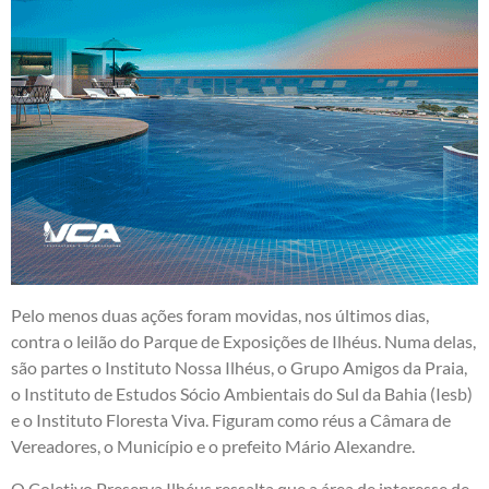
Pelo menos duas ações foram movidas, nos últimos dias,
contra o leilão do Parque de Exposições de Ilhéus. Numa delas,
são partes o Instituto Nossa Ilhéus, o Grupo Amigos da Praia,
o Instituto de Estudos Sócio Ambientais do Sul da Bahia (Iesb)
e o Instituto Floresta Viva. Figuram como réus a Câmara de
Vereadores, o Município e o prefeito Mário Alexandre.
O Coletivo Preserva Ilhéus ressalta que a área de interesse de