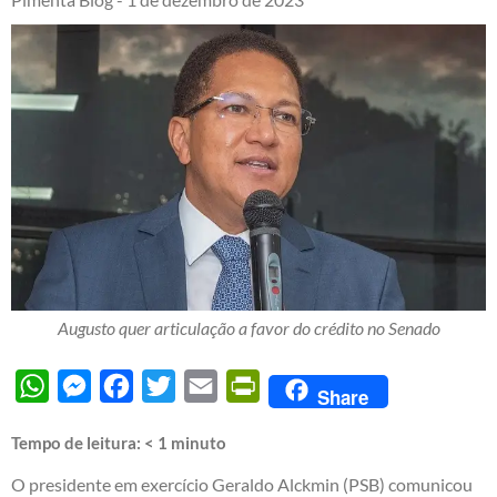
Augusto quer articulação a favor do crédito no Senado
WhatsApp
Messenger
Facebook
Twitter
Email
PrintFriendly
Share
Tempo de leitura:
< 1
minuto
O presidente em exercício Geraldo Alckmin (PSB) comunicou