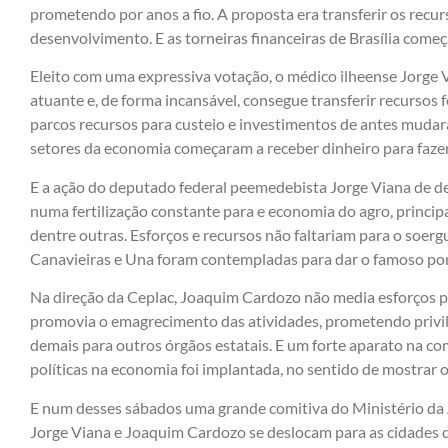
prometendo por anos a fio. A proposta era transferir os recu
desenvolvimento. E as torneiras financeiras de Brasília começ
Eleito com uma expressiva votação, o médico ilheense Jorge
atuante e, de forma incansável, consegue transferir recursos f
parcos recursos para custeio e investimentos de antes mudar
setores da economia começaram a receber dinheiro para fazer
E a ação do deputado federal peemedebista Jorge Viana de de
numa fertilização constante para e economia do agro, princip
dentre outras. Esforços e recursos não faltariam para o soergu
Canavieiras e Una foram contempladas para dar o famoso pon
Na direção da Ceplac, Joaquim Cardozo não media esforços pa
promovia o emagrecimento das atividades, prometendo privile
demais para outros órgãos estatais. E um forte aparato na c
políticas na economia foi implantada, no sentido de mostrar o 
E num desses sábados uma grande comitiva do Ministério da 
Jorge Viana e Joaquim Cardozo se deslocam para as cidades d