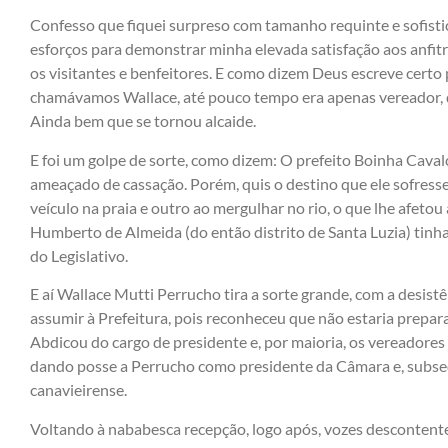
Confesso que fiquei surpreso com tamanho requinte e sofist
esforços para demonstrar minha elevada satisfação aos anfit
os visitantes e benfeitores. E como dizem Deus escreve certo 
chamávamos Wallace, até pouco tempo era apenas vereador, 
Ainda bem que se tornou alcaide.
E foi um golpe de sorte, como dizem: O prefeito Boinha Caval
ameaçado de cassação. Porém, quis o destino que ele sofress
veículo na praia e outro ao mergulhar no rio, o que lhe afeto
Humberto de Almeida (do então distrito de Santa Luzia) tinha
do Legislativo.
E aí Wallace Mutti Perrucho tira a sorte grande, com a desist
assumir à Prefeitura, pois reconheceu que não estaria prep
Abdicou do cargo de presidente e, por maioria, os vereadores
dando posse a Perrucho como presidente da Câmara e, subse
canavieirense.
Voltando à nababesca recepção, logo após, vozes descontente