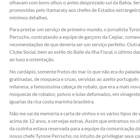
olhavam com bons olhos o antes desprezado sul da Bahia. Ser
promovidas pelo Itamaraty aos chefes de Estados estrangeiro
mínimos detalhes.
Para prestar um serviço de primeiro mundo, o jornalista Tyr
Perrucho, contratando a equipe de garçons da Ceplac, coma
recomendações de que deveria ser um serviço perfeito. Outra
Clube Social, bem ao estilo do Baile da Ilha Fiscal, o último d
ao luxo e ostentação.
No cardápio, somente frutos do mar (o que não era do palada
gratinadas, de moqueca e cruas, servidas ao azeite português 
milanesa, a famosíssima cabeça de robalo, que era a mais nov
moquecas de robalos; polvos e lulas defumados, em vinagrete
iguarias da rica costa marinha brasileira.
Não me sai da memória a carta de vinhos e os vários tipos de 
acima de 12 anos, e cervejas extras. Assim que entramos no c
da cozinha estava reservada para a equipe da comunicação da
nosso chefe Tyrone Perrucho, no intuito de privilegiar seus c