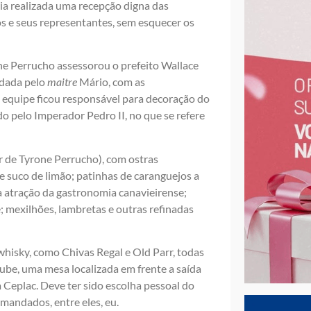
ia realizada uma recepção digna das
s e seus representantes, sem esquecer os
one Perrucho assessorou o prefeito Wallace
ndada pelo
maitre
Mário, com as
 equipe ficou responsável para decoração do
ado pelo Imperador Pedro II, no que se refere
r de Tyrone Perrucho), com ostras
e suco de limão; patinhas de caranguejos a
a atração da gastronomia canavieirense;
; mexilhões, lambretas e outras refinadas
whisky, como Chivas Regal e Old Parr, todas
lube, uma mesa localizada em frente a saída
 Ceplac. Deve ter sido escolha pessoal do
omandados, entre eles, eu.