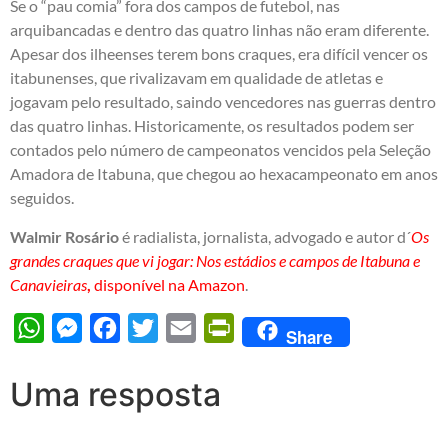
Se o “pau comia” fora dos campos de futebol, nas
arquibancadas e dentro das quatro linhas não eram diferente.
Apesar dos ilheenses terem bons craques, era difícil vencer os
itabunenses, que rivalizavam em qualidade de atletas e
jogavam pelo resultado, saindo vencedores nas guerras dentro
das quatro linhas. Historicamente, os resultados podem ser
contados pelo número de campeonatos vencidos pela Seleção
Amadora de Itabuna, que chegou ao hexacampeonato em anos
seguidos.
Walmir Rosário
é radialista, jornalista, advogado e autor d´
Os
grandes craques que vi jogar: Nos estádios e campos de Itabuna e
Canavieiras
,
disponível na Amazon
.
WhatsApp
Messenger
Facebook
Twitter
Email
PrintFriendly
Share
Uma resposta