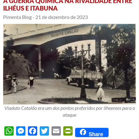
A GUERRA QUÍMICA NA RIVALIDADE ENTRE
ILHÉUS E ITABUNA
Pimenta Blog -
21 de dezembro de 2023
Viaduto Catalão era um dos pontos preferidos por ilheenses para o
ataque
WhatsApp
Messenger
Facebook
Twitter
Email
PrintFriendly
Share