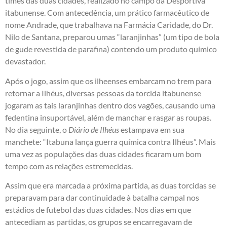
times das duas cidades, realizado no campo da Desportiva
itabunense. Com antecedência, um prático farmacêutico de
nome Andrade, que trabalhava na Farmácia Caridade, do Dr.
Nilo de Santana, preparou umas “laranjinhas” (um tipo de bola
de gude revestida de parafina) contendo um produto químico
devastador.
Após o jogo, assim que os ilheenses embarcam no trem para
retornar a Ilhéus, diversas pessoas da torcida itabunense
jogaram as tais laranjinhas dentro dos vagões, causando uma
fedentina insuportável, além de manchar e rasgar as roupas.
No dia seguinte, o
Diário de Ilhéus
estampava em sua
manchete: “Itabuna lança guerra química contra Ilhéus”. Mais
uma vez as populações das duas cidades ficaram um bom
tempo com as relações estremecidas.
Assim que era marcada a próxima partida, as duas torcidas se
preparavam para dar continuidade à batalha campal nos
estádios de futebol das duas cidades. Nos dias em que
antecediam as partidas, os grupos se encarregavam de