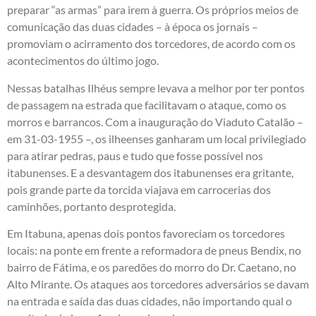
preparar “as armas” para irem à guerra. Os próprios meios de
comunicação das duas cidades – à época os jornais –
promoviam o acirramento dos torcedores, de acordo com os
acontecimentos do último jogo.
Nessas batalhas Ilhéus sempre levava a melhor por ter pontos
de passagem na estrada que facilitavam o ataque, como os
morros e barrancos. Com a inauguração do Viaduto Catalão –
em 31-03-1955 –, os ilheenses ganharam um local privilegiado
para atirar pedras, paus e tudo que fosse possível nos
itabunenses. E a desvantagem dos itabunenses era gritante,
pois grande parte da torcida viajava em carrocerias dos
caminhões, portanto desprotegida.
Em Itabuna, apenas dois pontos favoreciam os torcedores
locais: na ponte em frente a reformadora de pneus Bendix, no
bairro de Fátima, e os paredões do morro do Dr. Caetano, no
Alto Mirante. Os ataques aos torcedores adversários se davam
na entrada e saída das duas cidades, não importando qual o