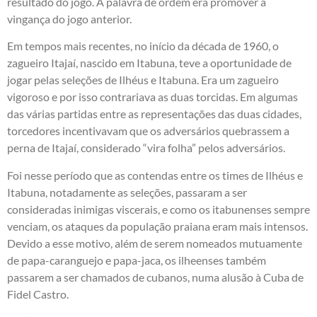
resultado do jogo. A palavra de ordem era promover a
vingança do jogo anterior.
Em tempos mais recentes, no início da década de 1960, o
zagueiro Itajaí, nascido em Itabuna, teve a oportunidade de
jogar pelas seleções de Ilhéus e Itabuna. Era um zagueiro
vigoroso e por isso contrariava as duas torcidas. Em algumas
das várias partidas entre as representações das duas cidades,
torcedores incentivavam que os adversários quebrassem a
perna de Itajaí, considerado “vira folha” pelos adversários.
Foi nesse período que as contendas entre os times de Ilhéus e
Itabuna, notadamente as seleções, passaram a ser
consideradas inimigas viscerais, e como os itabunenses sempre
venciam, os ataques da população praiana eram mais intensos.
Devido a esse motivo, além de serem nomeados mutuamente
de papa-caranguejo e papa-jaca, os ilheenses também
passarem a ser chamados de cubanos, numa alusão à Cuba de
Fidel Castro.