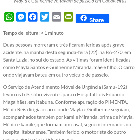
Mayla e Guilherme voltavam de passeio em Canavieiras
WhatsApp
Messenger
Facebook
Twitter
Email
PrintFriendly
Share
Tempo de leitura:
< 1
minuto
Duas pessoas morreram e três ficaram feridas após grave
acidente, na manhã desta segunda-feira (22), na BA-270, em
Santa Luzia, no sul do estado. As vítimas foram identificadas
como Mayla Santos e Guilherme Miranda, mãe e filho. O carro
onde viajavam bateu em outro veículo de passeio.
O Serviço de Atendimento Móvel de Urgência (Samu-192)
levou os três sobreviventes para o Hospital Luís Eduardo
Magalhães, em Itabuna. Conforme apuração do PIMENTA,
Hênio Reis dirigia o carro onde Mayla e Guilherme seguiam,
acompanhados também por kamile Miranda, prima de Mayla.
Hênio e kamile, que formam um casal, seguem internados no
hospital itabunense. Também ferido, o motorista do outro
veículo ainda não foi identificado.