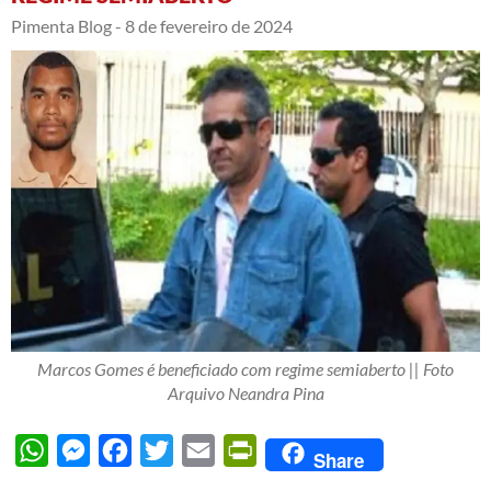
Pimenta Blog -
8 de fevereiro de 2024
Marcos Gomes é beneficiado com regime semiaberto || Foto
Arquivo Neandra Pina
WhatsApp
Messenger
Facebook
Twitter
Email
PrintFriendly
Share