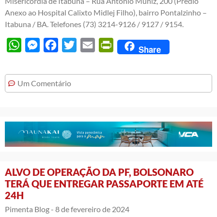
Misericórdia de Itabuna – Rua Antônio Muniz, 200 (Prédio
Anexo ao Hospital Calixto Midlej Filho), bairro Pontalzinho –
Itabuna / BA. Telefones (73) 3214-9126 / 9127 / 9154.
WhatsApp
Messenger
Facebook
Twitter
Email
PrintFriendly
Share
Um Comentário
ALVO DE OPERAÇÃO DA PF, BOLSONARO
TERÁ QUE ENTREGAR PASSAPORTE EM ATÉ
24H
Pimenta Blog -
8 de fevereiro de 2024