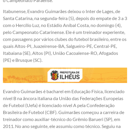
o Campeonato Paraense.
Itabunense, Evandro Guimarães deixou o Inter de Lages, de
Santa Catarina, na segunda-feira (5), depois do empate de 3 a 3
com o Hercílio Luz, no Estádio Aníbal Costa, no domingo (4),
pelo Campeonato Catarinense. Ele é um treinador experiente,
com passagens por vários clubes do futebol brasileiro, entre os
quais Altos-PI, Juazeirense-BA, Salgueiro-PE, Central-PE,
Itabaiana (SE), Altos (PI), União Cacoalense-RO, Afogados
(PE) e Brusque (SC).
Evandro Guimarães é bacharel em Educação Física, licenciado
nível B na âncora italiana da União das Federações Europeias
de Futebol (Uefa) é licenciado nível A pela Confederação
Brasileira de Futebol (CBF). Guimarães começou a carreira de
treinador como auxiliar-técnico do Grêmio Barueri (SP), em
2011. No ano seguinte, ele assumiu como técnico. Seguiu na