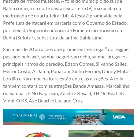
mistura de ritmos musicais. A folia do município do sul da
Bahia começa na noite desta sexta-feira (9) e só acaba na
madrugada de quarta-feira (14). A festa é promovida pela
Prefeitura de Itacaré em parceria com o Governo do Estado,
por meio da Superintendência de Fomento ao Turismo da
Bahia (Sufotur), substituta da antiga Bahiatursa.
São mais de 20 atrações que prometem “entregar” do reggae,
passado pelo axé, samba, pagode, arrocha, samba, bregae os
principais ritmos do paredão. Edson Gomes, Silvanno Salles,
Heitor Costa, A Dama, Papazoni, Sinho Ferrary, Danny Matos,
Lordão e Karamba na Kara estão entre as atrações. A folia
também contará com as atrações Banda Amassa, Marcelinho
do Samba, JP No Kaprixxo, Zalela e Kasa 8, TH No Beat, RC
Vinni, O KS, Axe Beach e Luciano Cruz.