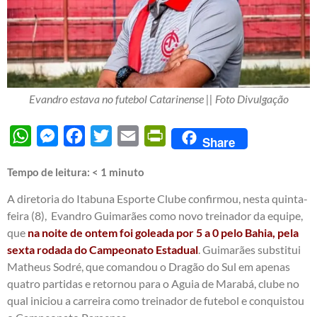
Evandro estava no futebol Catarinense || Foto Divulgação
WhatsApp
Messenger
Facebook
Twitter
Email
PrintFriendly
Share
Tempo de leitura:
< 1
minuto
A diretoria do Itabuna Esporte Clube confirmou, nesta quinta-
feira (8), Evandro Guimarães como novo treinador da equipe,
que
na noite de ontem foi goleada por 5 a 0 pelo Bahia, pela
sexta rodada do Campeonato Estadual
. Guimarães substitui
Matheus Sodré, que comandou o Dragão do Sul em apenas
quatro partidas e retornou para o Aguia de Marabá, clube no
qual iniciou a carreira como treinador de futebol e conquistou