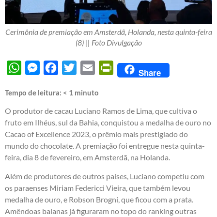
Cerimônia de premiação em Amsterdã, Holanda, nesta quinta-feira
(8) || Foto Divulgação
WhatsApp
Messenger
Facebook
Twitter
Email
PrintFriendly
Share
Tempo de leitura:
< 1
minuto
O produtor de cacau Luciano Ramos de Lima, que cultiva o
fruto em Ilhéus, sul da Bahia, conquistou a medalha de ouro no
Cacao of Excellence 2023, o prêmio mais prestigiado do
mundo do chocolate. A premiação foi entregue nesta quinta-
feira, dia 8 de fevereiro, em Amsterdã, na Holanda.
Além de produtores de outros países, Luciano competiu com
os paraenses Miriam Federicci Vieira, que também levou
medalha de ouro, e Robson Brogni, que ficou com a prata.
Amêndoas baianas já figuraram no topo do ranking outras