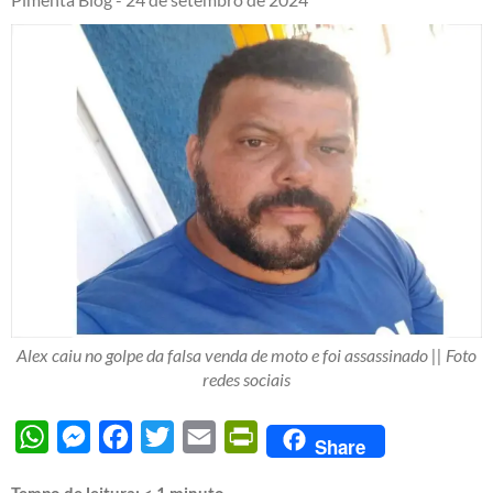
Alex caiu no golpe da falsa venda de moto e foi assassinado || Foto
redes sociais
WhatsApp
Messenger
Facebook
Twitter
Email
PrintFriendly
Share
Tempo de leitura:
< 1
minuto