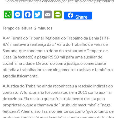
Dono de restaurante é condenado por racismo contra funcionária
WhatsApp
Messenger
Facebook
Twitter
Email
PrintFriendly
Share
Tempo de leitura:
2
minutos
A 4ª Turma do Tribunal Regional do Trabalho da Bahia (TRT-
BA) manteve a sentença da 5ª Vara do Trabalho de Feira de
Santana, que condenou o dono do restaurante Tempero de
Casa (já fechado) a pagar R$ 50 mil para uma auxiliar de
cozinha na cidade. De acordo com a justiça, o comerciante
ofendia a trabalhadora com xingamentos racistas e também a
agredia fisicamente.
A Justiça do Trabalho ainda reconheceu a rescisão indireta do
contrato. A funcionária foi contratada em 2011 como auxiliar
de cozinha. Ela relatou que sofria tratamento racista pelo
proprietário, que a chamava de “urubu de macumba” e “nega
feiticeira”. Além disso, fazia comentários como “gosto tanto de
preto que tomo café mastigando”, segundo sentença da justiça.