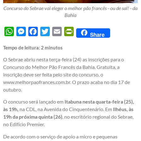
Concurso do Sebrae vai eleger o melhor pão francês - ou de sal! - da
Bahia
WhatsApp
Messenger
Facebook
Twitter
Email
PrintFriendly
Share
Tempo de leitura:
2
minutos
O Sebrae abriu nesta terça-feira (24) as inscrições para o
Concurso do Melhor Pão Francês da Bahia. Gratuita, a
inscrição deve ser feita pelo site do concurso, o
www.melhorpaofrances.com.br
. O prazo acaba no dia 17 de
outubro.
O concurso será lançado em
Itabuna nesta quarta-feira (25),
às 19h,
na CDL, na Avenida do Cinquentenário. Em
Ilhéus, às
19h da próxima quinta (26)
, no escritório regional do Sebrae,
no Edifício Premier.
De acordo com o serviço de apoio a micro e pequenas