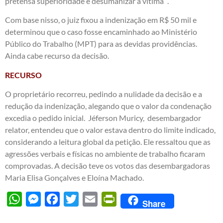
pretensa superioridade e desumanizar a vítima ”.
Com base nisso, o juiz fixou a indenização em R$ 50 mil e
determinou que o caso fosse encaminhado ao Ministério
Público do Trabalho (MPT) para as devidas providências.
Ainda cabe recurso da decisão.
RECURSO
O proprietário recorreu, pedindo a nulidade da decisão e a
redução da indenização, alegando que o valor da condenação
excedia o pedido inicial. Jéferson Muricy, desembargador
relator, entendeu que o valor estava dentro do limite indicado,
considerando a leitura global da petição. Ele ressaltou que as
agressões verbais e físicas no ambiente de trabalho ficaram
comprovadas. A decisão teve os votos das desembargadoras
Maria Elisa Gonçalves e Eloína Machado.
WhatsApp
Messenger
Facebook
Twitter
Email
PrintFriendly
Share