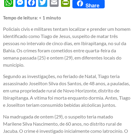
WhatsApp
Messenger
Facebook
Twitter
Email
PrintFriendly
Share
Tempo de leitura:
< 1
minuto
Policiais civis e militares tentam localizar e prender um homem
identificado como Tiago de Jesus, suspeito de matar três
pessoas no intervalo de cinco dias, em Ibirapitanga, no sul da
Bahia. Os crimes foram cometidos entre quarta-feira da
semana passada (25) e ontem (29), em diferentes locais do
município.
Segundo as investigações, no feriado de Natal, Tiago teria
assassinado Joseilton Silva dos Santos, de 48 anos, a pauladas,
em uma propriedade rural de Novo Horizonte, distrito de
Ibirapitanga. A vítima foi morta enquanto dormia. Antes, Tiago
e Joseilton teriam consumido bebidas alcóolicas juntos.
Na madrugada de ontem (29), o suspeito teria matado
Marilene Silva Nascimento, de 60 anos, no distrito rural de
Jacuba. O crime é investigado inicialmente como latrocínio. O