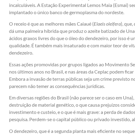
incalculáveis. A Estação Experimental Lemos Maia (Esmai) se
implantado o único banco de germoplasma do nordeste.
O receio é que as melhores mães Caiaué (
Elaeis oleifera
), que
dá uma palmeira híbrida que produz o azeite batizado de Una
ácidos graxos livres do que o óleo do dendezeiro, por isso é
qualidade. É também mais insaturado e com maior teor de vit
dendezeiro.
Essas ações promovidas por grupos ligados ao Movimento Sem
nos últimos anos no Brasil, e nas áreas da Ceplac podem ficar m
Embora a invasão de terras públicas seja um crime previsto n
parecem não temer as consequências jurídicas.
Em diversas regiões do Brasil (não parece ser o caso em Una)
destruição de material genético, o que causa prejuízos consid
investimento e custeio, e o que é mais grave: a perda de dados
pesquisa. Perdem-se o capital público ou privado investido, 
O dendezeiro, que é a segunda planta mais eficiente no seque