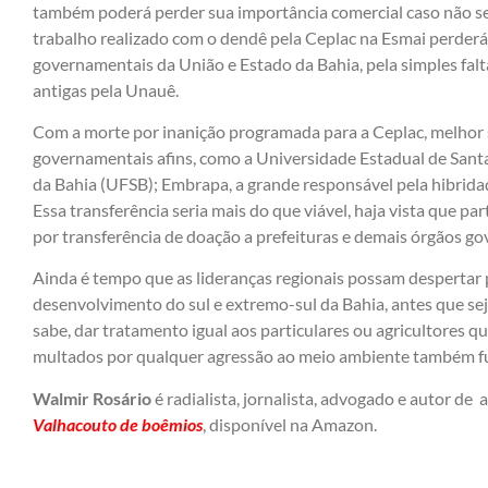
também poderá perder sua importância comercial caso não seja
trabalho realizado com o dendê pela Ceplac na Esmai perderá 
governamentais da União e Estado da Bahia, pela simples falt
antigas pela Unauê.
Com a morte por inanição programada para a Ceplac, melhor s
governamentais afins, como a Universidade Estadual de Santa
da Bahia (UFSB); Embrapa, a grande responsável pela hibridaç
Essa transferência seria mais do que viável, haja vista que p
por transferência de doação a prefeituras e demais órgãos g
Ainda é tempo que as lideranças regionais possam despertar 
desenvolvimento do sul e extremo-sul da Bahia, antes que se
sabe, dar tratamento igual aos particulares ou agricultores q
multados por qualquer agressão ao meio ambiente também fu
Walmir Rosário
é radialista, jornalista, advogado e autor de
Valhacouto de boêmios
, disponível na Amazon.