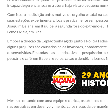
incapaz de gerenciar sua estrutura, haja vista o pequeno núme
Com isso, a instituição antes motivo de orgulho estatal na ca
suas estações experimentais, locais praticamente sem pessoal. 
Joaquim Baiana, em Itajuípe; a segunda foi a do extremo-sul, l
Lemos Maia, em Una.
Embora a direção da Ceplac tenha agido junto à Polícia Federa
alguns prejuízos são causados pelos invasores, notadamente 
desenvolvidas. Em todas elas – ainda ativas – pesquisadores
pecuária e café, em Itabela; e solos, cacau e dendê, na Lemos
Mesmo contando com uma equipe reduzida, os técnicos cepl
nas pesquisas em desenvolvimento, cujos riscos da permanên