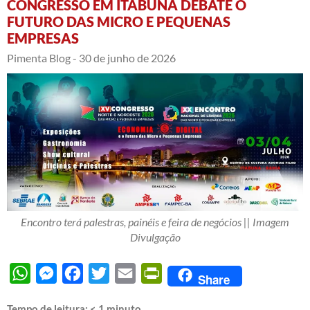
CONGRESSO EM ITABUNA DEBATE O
FUTURO DAS MICRO E PEQUENAS
EMPRESAS
Pimenta Blog -
30 de junho de 2026
Encontro terá palestras, painéis e feira de negócios || Imagem
Divulgação
WhatsApp
Messenger
Facebook
Twitter
Email
PrintFriendly
Share
Tempo de leitura:
< 1
minuto