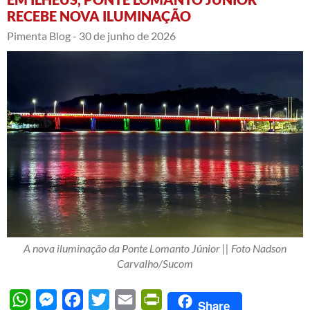
RECEBE NOVA ILUMINAÇÃO
Pimenta Blog -
30 de junho de 2026
A nova iluminação da Ponte Lomanto Júnior || Foto Nadson
Carvalho/Sucom
WhatsApp
Messenger
Facebook
Twitter
Email
PrintFriendly
Share