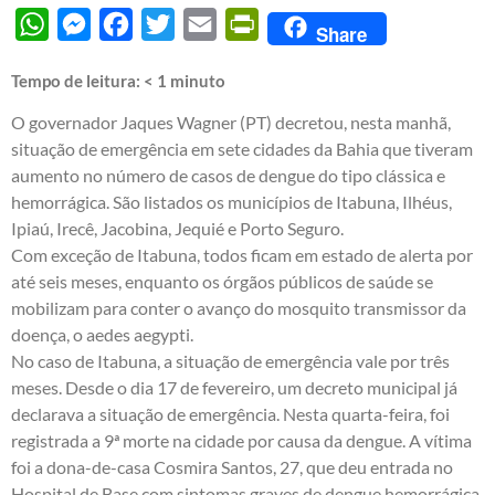
WhatsApp
Messenger
Facebook
Twitter
Email
PrintFriendly
Share
Tempo de leitura:
< 1
minuto
O governador Jaques Wagner (PT) decretou, nesta manhã,
situação de emergência em sete cidades da Bahia que tiveram
aumento no número de casos de dengue do tipo clássica e
hemorrágica. São listados os municípios de Itabuna, Ilhéus,
Ipiaú, Irecê, Jacobina, Jequié e Porto Seguro.
Com exceção de Itabuna, todos ficam em estado de alerta por
até seis meses, enquanto os órgãos públicos de saúde se
mobilizam para conter o avanço do mosquito transmissor da
doença, o aedes aegypti.
No caso de Itabuna, a situação de emergência vale por três
meses. Desde o dia 17 de fevereiro, um decreto municipal já
declarava a situação de emergência. Nesta quarta-feira, foi
registrada a 9ª morte na cidade por causa da dengue. A vítima
foi a dona-de-casa Cosmira Santos, 27, que deu entrada no
Hospital de Base com sintomas graves de dengue hemorrágica