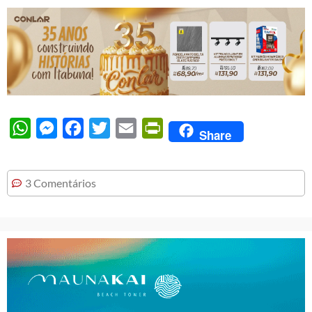
WhatsApp
Messenger
Facebook
Twitter
Email
PrintFriendly
Share
3 Comentários