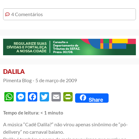
4 Comentários
DALILA
Pimenta Blog -
5 de março de 2009
WhatsApp
Messenger
Facebook
Twitter
Email
PrintFriendly
Share
Tempo de leitura:
< 1
minuto
A música “Cadê Dalila?” não virou apenas sinônimo de
“pó-
delivery”
no carnaval baiano.