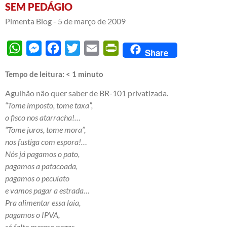
SEM PEDÁGIO
Pimenta Blog -
5 de março de 2009
WhatsApp
Messenger
Facebook
Twitter
Email
PrintFriendly
Share
Tempo de leitura:
< 1
minuto
Agulhão não quer saber de BR-101 privatizada.
“Tome imposto, tome taxa”,
o fisco nos atarracha!…
“Tome juros, tome mora”,
nos fustiga com espora!…
Nós já pagamos o pato,
pagamos a patacoada,
pagamos o peculato
e vamos pagar a estrada…
Pra alimentar essa laia,
pagamos o IPVA,
só falta mesmo pagar