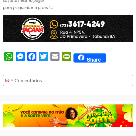
para frequentar a praia!…
WhatsApp
Messenger
Facebook
Twitter
Email
PrintFriendly
Share
5 Comentários