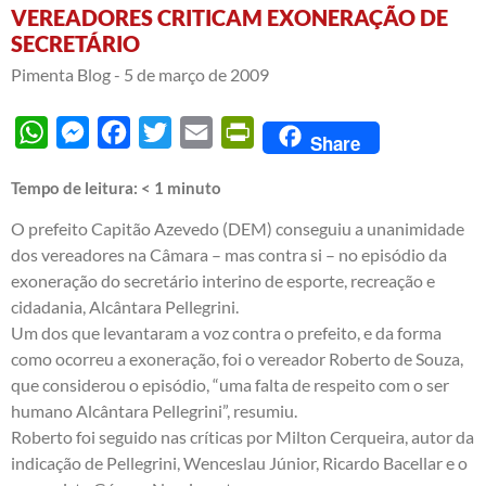
VEREADORES CRITICAM EXONERAÇÃO DE
SECRETÁRIO
Pimenta Blog -
5 de março de 2009
WhatsApp
Messenger
Facebook
Twitter
Email
PrintFriendly
Share
Tempo de leitura:
< 1
minuto
O prefeito Capitão Azevedo (DEM) conseguiu a unanimidade
dos vereadores na Câmara – mas contra si – no episódio da
exoneração do secretário interino de esporte, recreação e
cidadania, Alcântara Pellegrini.
Um dos que levantaram a voz contra o prefeito, e da forma
como ocorreu a exoneração, foi o vereador Roberto de Souza,
que considerou o episódio, “uma falta de respeito com o ser
humano Alcântara Pellegrini”, resumiu.
Roberto foi seguido nas críticas por Milton Cerqueira, autor da
indicação de Pellegrini, Wenceslau Júnior, Ricardo Bacellar e o