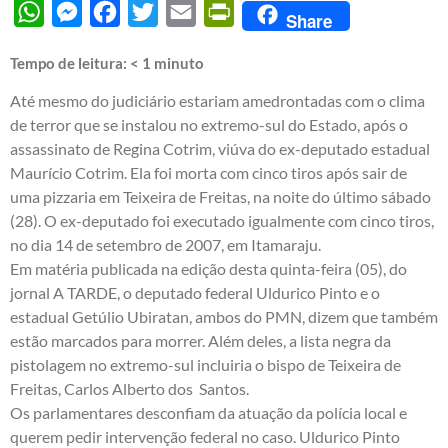
WhatsApp
Messenger
Facebook
Twitter
Email
PrintFriendly
Share
Tempo de leitura:
< 1
minuto
Até mesmo do judiciário estariam amedrontadas com o clima
de terror que se instalou no extremo-sul do Estado, após o
assassinato de Regina Cotrim, viúva do ex-deputado estadual
Maurício Cotrim. Ela foi morta com cinco tiros após sair de
uma pizzaria em Teixeira de Freitas, na noite do último sábado
(28). O ex-deputado foi executado igualmente com cinco tiros,
no dia 14 de setembro de 2007, em Itamaraju.
Em matéria publicada na edição desta quinta-feira (05), do
jornal A TARDE, o deputado federal Uldurico Pinto e o
estadual Getúlio Ubiratan, ambos do PMN, dizem que também
estão marcados para morrer. Além deles, a lista negra da
pistolagem no extremo-sul incluiria o bispo de Teixeira de
Freitas, Carlos Alberto dos Santos.
Os parlamentares desconfiam da atuação da polícia local e
querem pedir intervenção federal no caso. Uldurico Pinto