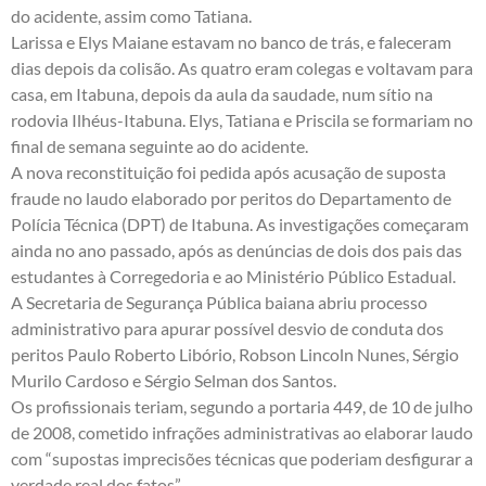
do acidente, assim como Tatiana.
Larissa e Elys Maiane estavam no banco de trás, e faleceram
dias depois da colisão. As quatro eram colegas e voltavam para
casa, em Itabuna, depois da aula da saudade, num sítio na
rodovia Ilhéus-Itabuna. Elys, Tatiana e Priscila se formariam no
final de semana seguinte ao do acidente.
A nova reconstituição foi pedida após acusação de suposta
fraude no laudo elaborado por peritos do Departamento de
Polícia Técnica (DPT) de Itabuna. As investigações começaram
ainda no ano passado, após as denúncias de dois dos pais das
estudantes à Corregedoria e ao Ministério Público Estadual.
A Secretaria de Segurança Pública baiana abriu processo
administrativo para apurar possível desvio de conduta dos
peritos Paulo Roberto Libório, Robson Lincoln Nunes, Sérgio
Murilo Cardoso e Sérgio Selman dos Santos.
Os profissionais teriam, segundo a portaria 449, de 10 de julho
de 2008, cometido infrações administrativas ao elaborar laudo
com “supostas imprecisões técnicas que poderiam desfigurar a
verdade real dos fatos”.