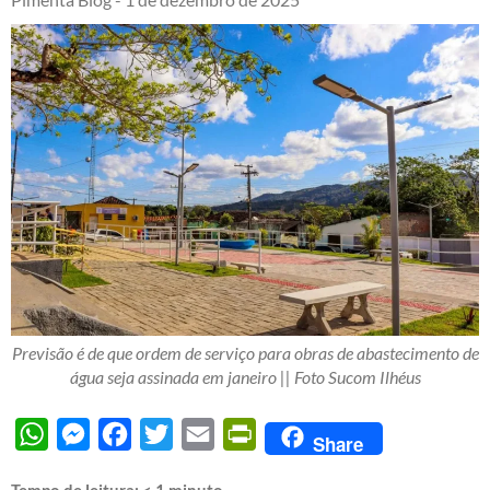
Previsão é de que ordem de serviço para obras de abastecimento de
água seja assinada em janeiro || Foto Sucom Ilhéus
WhatsApp
Messenger
Facebook
Twitter
Email
PrintFriendly
Share
Tempo de leitura:
< 1
minuto