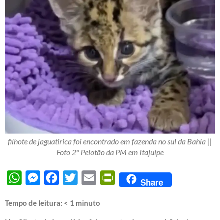
filhote de jaguatirica foi encontrado em fazenda no sul da Bahia ||
Foto 2º Pelotão da PM em Itajuípe
WhatsApp
Messenger
Facebook
Twitter
Email
PrintFriendly
Share
Tempo de leitura:
< 1
minuto