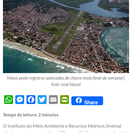
Ilhéus pode registrar pancadas de chuva neste final de semana||
Foto José Nazal
WhatsApp
Messenger
Facebook
Twitter
Email
PrintFriendly
Share
Tempo de leitura:
2
minutos
O Instituto do Meio Ambiente e Recursos Hídricos (Inema)