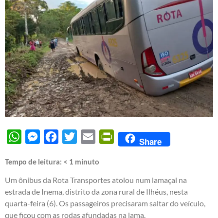
WhatsApp
Messenger
Facebook
Twitter
Email
PrintFriendly
Share
Tempo de leitura:
< 1
minuto
Um ônibus da Rota Transportes atolou num lamaçal na
estrada de Inema, distrito da zona rural de Ilhéus, nesta
quarta-feira (6). Os passageiros precisaram saltar do veículo,
que ficou com as rodas afundadas na lama.