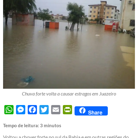
Chuva forte volta a causar estragos em Juazeiro
WhatsApp
Messenger
Facebook
Twitter
Email
PrintFriendly
Share
Tempo de leitura:
3
minutos
Voltou a chover forte no sul da Bahia e em outras regiões do