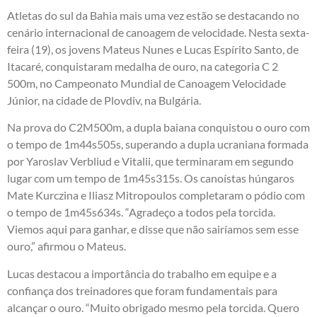
Atletas do sul da Bahia mais uma vez estão se destacando no
cenário internacional de canoagem de velocidade. Nesta sexta-
feira (19), os jovens Mateus Nunes e Lucas Espírito Santo, de
Itacaré, conquistaram medalha de ouro, na categoria C 2
500m, no Campeonato Mundial de Canoagem Velocidade
Júnior, na cidade de Plovdiv, na Bulgária.
Na prova do C2M500m, a dupla baiana conquistou o ouro com
o tempo de 1m44s505s, superando a dupla ucraniana formada
por Yaroslav Verbliud e Vitalii, que terminaram em segundo
lugar com um tempo de 1m45s315s. Os canoístas húngaros
Mate Kurczina e Iliasz Mitropoulos completaram o pódio com
o tempo de 1m45s634s. “Agradeço a todos pela torcida.
Viemos aqui para ganhar, e disse que não sairíamos sem esse
ouro,” afirmou o Mateus.
Lucas destacou a importância do trabalho em equipe e a
confiança dos treinadores que foram fundamentais para
alcançar o ouro. “Muito obrigado mesmo pela torcida. Quero