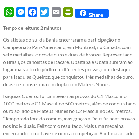
WhatsApp
Messenger
Facebook
Twitter
Email
PrintFriendly
Share
Tempo de leitura:
2
minutos
Os atletas do sul da Bahia encerraram a participação no
Campeonato Pan-Americano, em Montreal, no Canadá, com
sete medalhas, cinco de ouro e duas de bronze. Representado
o Brasil, os canoístas de Itacaré, Ubaitaba e Ubatã subiram ao
lugar mais alto do pódio em diferentes provas, com destaque
para Isaquias Queiroz, que conquistou três medalhas de ouro,
duas sozinhos e uma em dupla com Mateus Nunes.
Isaquias Queiroz foi campeão nas provas do C1 Masculino
1000 metros e C1 Masculino 500 metros, além de conquistar o
ouro ao lado de Mateus Nunes no C2 Masculino 500 metros.
“Temporada fora do comum, mas graças a Deus fiz boas provas
nos individuais. Feliz com o resultado. Mais uma medalha,
encerrando com chave de ouro a competição. A última ao lado