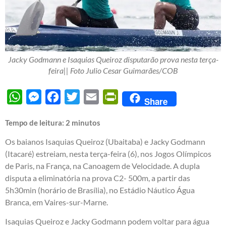
Jacky Godmann e Isaquias Queiroz disputarão prova nesta terça-
feira|| Foto Julio Cesar Guimarães/COB
WhatsApp
Messenger
Facebook
Twitter
Email
PrintFriendly
Share
Tempo de leitura:
2
minutos
Os baianos Isaquias Queiroz (Ubaitaba) e Jacky Godmann
(Itacaré) estreiam, nesta terça-feira (6), nos Jogos Olímpicos
de Paris, na França, na Canoagem de Velocidade. A dupla
disputa a eliminatória na prova C2- 500m, a partir das
5h30min (horário de Brasília), no Estádio Náutico Água
Branca, em Vaires-sur-Marne.
Isaquias Queiroz e Jacky Godmann podem voltar para água