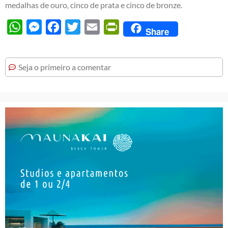
medalhas de ouro, cinco de prata e cinco de bronze.
WhatsApp
Messenger
Facebook
Twitter
Email
PrintFriendly
Share
Seja o primeiro a comentar