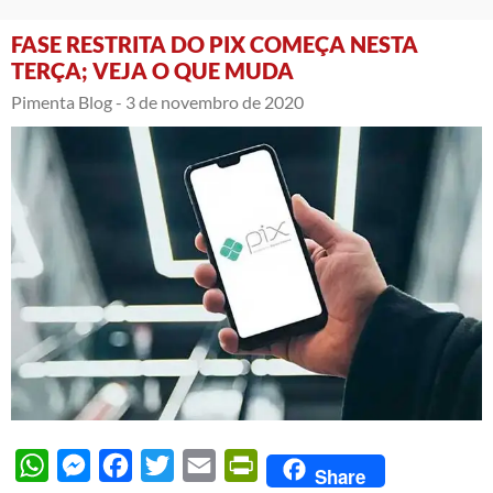
FASE RESTRITA DO PIX COMEÇA NESTA
TERÇA; VEJA O QUE MUDA
Pimenta Blog -
3 de novembro de 2020
WhatsApp
Messenger
Facebook
Twitter
Email
PrintFriendly
Share