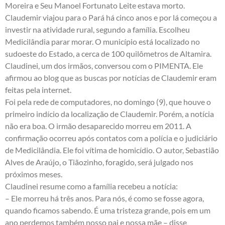
Moreira e Seu Manoel Fortunato Leite estava morto.
Claudemir viajou para o Pará há cinco anos e por lá começou a
investir na atividade rural, segundo a família. Escolheu
Medicilândia parar morar. O município está localizado no
sudoeste do Estado, a cerca de 100 quilômetros de Altamira.
Claudinei, um dos irmãos, conversou com o PIMENTA. Ele
afirmou ao blog que as buscas por notícias de Claudemir eram
feitas pela internet.
Foi pela rede de computadores, no domingo (9), que houve o
primeiro indício da localização de Claudemir. Porém, a notícia
não era boa. O irmão desaparecido morreu em 2011. A
confirmação ocorreu após contatos com a polícia e o judiciário
de Medicilândia. Ele foi vítima de homicídio. O autor, Sebastião
Alves de Araújo, o Tiãozinho, foragido, será julgado nos
próximos meses.
Claudinei resume como a família recebeu a notícia:
– Ele morreu há três anos. Para nós, é como se fosse agora,
quando ficamos sabendo. É uma tristeza grande, pois em um
ano perdemos também nosso pai e nossa mãe – disse