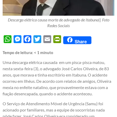
Descarga elétrica causa morte de advogado de Itabuna|| Foto
Redes Sociais
WhatsApp
Messenger
Facebook
Twitter
Email
PrintFriendly
Share
Tempo de leitura:
< 1
minuto
Uma descarga elétrica causada em um pisca-pisca matou,
nesta sexta-feira (3), o advogado José Carlos Oliveira, de 83
anos, que morava e tinha escritório em Itabuna. O acidente
ocorreu em Ilhéus. De acordo com relatos de amigos, Oliveira
mexia no enfeite natalino, que provavelmente estava com a
fiação desencapada, quando o acidente aconteceu.
O Serviço de Atendimento Móvel de Urgência (Samu) foi
acionado por familiares, mas a equipe de socorristas nada
pôde fazer. José Carlos Oliveira era considerado um