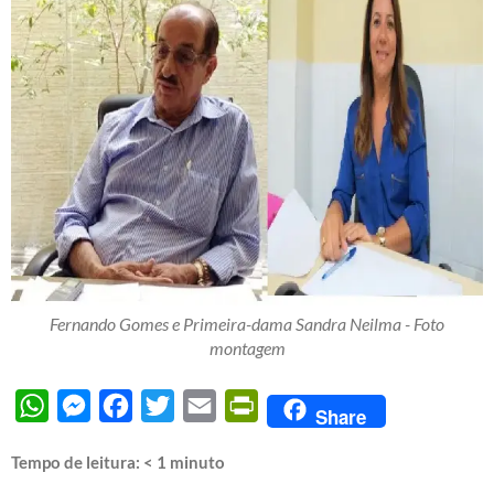
Fernando Gomes e Primeira-dama Sandra Neilma - Foto
montagem
WhatsApp
Messenger
Facebook
Twitter
Email
PrintFriendly
Share
Tempo de leitura:
< 1
minuto