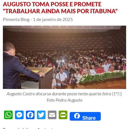
AUGUSTO TOMA POSSE E PROMETE
“TRABALHAR AINDA MAIS POR ITABUNA”
Pimenta Blog -
1 de janeiro de 2025
Augusto Castro discursa durante posse nesta quarta-feira (1º) ||
Foto Pedro Augusto
WhatsApp
Messenger
Facebook
Twitter
Email
PrintFriendly
Share