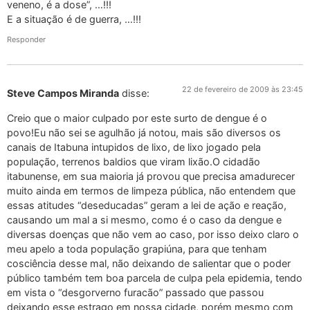
veneno, é a dose”, …!!!
E a situação é de guerra, …!!!
Responder
22 de fevereiro de 2009 às 23:45
Steve Campos Miranda
disse:
Creio que o maior culpado por este surto de dengue é o
povo!Eu não sei se agulhão já notou, mais são diversos os
canais de Itabuna intupidos de lixo, de lixo jogado pela
população, terrenos baldios que viram lixão.O cidadão
itabunense, em sua maioria já provou que precisa amadurecer
muito ainda em termos de limpeza pública, não entendem que
essas atitudes “deseducadas” geram a lei de ação e reação,
causando um mal a si mesmo, como é o caso da dengue e
diversas doenças que não vem ao caso, por isso deixo claro o
meu apelo a toda população grapiúna, para que tenham
cosciência desse mal, não deixando de salientar que o poder
público também tem boa parcela de culpa pela epidemia, tendo
em vista o “desgorverno furacão” passado que passou
deixando esse estrago em nossa cidade, porém mesmo com