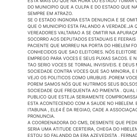
ESTA MAIS DO QUE NA HORA DO ESTADO TOMAR 
DO MUNICIPIO QUE A CULPA E DO ESTADO QUE 
SEMPRE EM ATRAZO.
SE O ESTADO INGNORA ESTA DENUNCIA E SE OMIT
QUE O MUNICIPIO ESTA FALANDO A VERDADE.JA Q
VEREADORES VALTARAO A SE OMITIR NA APURAÇA
SOCORRO AOS DEPUTADOS ESTADUAIS E FEERAIS 
PACIENTE QUE MORREU NA PORTA DO HBELEM FOI 
CONHECIDOS QUE SAO ELEITORES. NÓS ELEITORE
EMPREGO PARA VOCES E SEUS PUXAS SACOS. E 
TAO SERIO VOCES SE TORNAL INVISIVEIS. E DEU
SOCIEDADE CONTRA VOCES QUE SAO MINORIA, E 
VEJO OS POLITICOS COMO URUBUIS .POREM VOCE
POREM SAMOS NÓS QUE NUTRIMOS SEUS BOLSOS
SOCIEDADE QUE FREQUENTA AO PIMENTA . QUAL É
PUBLICO QUE ESTEJA SERIAMENTE COMPROMISS
ESTA ACONTECENDO COM A SAUDE NO HBELEM. EL
ITABUNA , ELE4 É DA REGIAO, CADE A ASSOCIAÇ
PRONUNCIA.
A COORDENADORA DO CMS, DESMENTE QUE PEDI
SERIA UMA ATITUDE CERTEIRA, CHEGA DO HBELE
ESTOU SO FALANDO DA ERA AZEVEDISTA , FERNAD