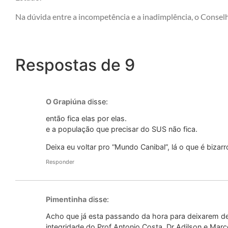
Na dúvida entre a incompetência e a inadimplência, o Conselh
Respostas de 9
O Grapiúna
disse:
então fica elas por elas.
e a população que precisar do SUS não fica.
Deixa eu voltar pro “Mundo Canibal”, lá o que é bizar
Responder
Pimentinha
disse:
Acho que já esta passando da hora para deixarem 
integridade do Prof Antonio Costa, Dr Adilson e Mar