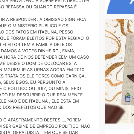
UMA PROVIDENCIA SOBRE ESTA DESCULPA
NAO REPASSA OU QUANDO REPASSA É
IR A RESPONDER . A OMISSAO SIGNIFICA
UE O MINISTERIO PUBLICO E OS
O DOS FATOS EM ITABUNA, PESSO
QUE FORAM ELEITOS POR ESTA REGIAO, O
ELEITOR TEM A FAMILIA DELE OS
 DAMOS A VOCES DINHEIRO , FAMA,
NA HORA DE NOS DEFENDER EEM UM CASO
S ME DESSE O DOM DE COLOCAR ESTA
NIMGUEM IR AS URNAS AGORA EM 2010.
S TRATA OS ELEITORES COMO CARNIÇA.
, SEUS EGOS. EU PERGUNTO A
 O POLITICO OU JUIZ, OU MINISTERIO
ADO EM DESCUBRIR O QUE REALMENTE
E NAO É DE ITABUNA , ELE ESTA EM
AO DOS PREFEITOS QUE NAO SE
O O AFASTRAMENTO DESTES …,POREM
M SER GABINE DE EMPREGO POLITICO, NAO
ISTA, GERALDISTA, TEM QUE SE DAR