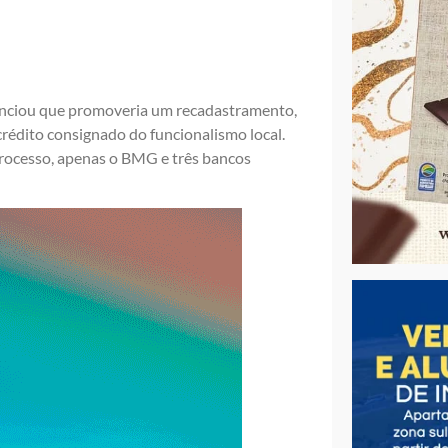
nunciou que promoveria um recadastramento,
crédito consignado do funcionalismo local.
processo, apenas o BMG e três bancos