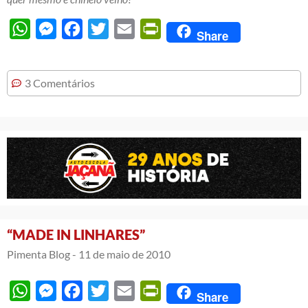
WhatsApp
Messenger
Facebook
Twitter
Email
PrintFriendly
Share
3 Comentários
“MADE IN LINHARES”
Pimenta Blog -
11 de maio de 2010
WhatsApp
Messenger
Facebook
Twitter
Email
PrintFriendly
Share