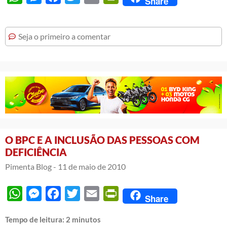
Share
Seja o primeiro a comentar
O BPC E A INCLUSÃO DAS PESSOAS COM
DEFICIÊNCIA
Pimenta Blog -
11 de maio de 2010
WhatsApp
Messenger
Facebook
Twitter
Email
PrintFriendly
Share
Tempo de leitura:
2
minutos