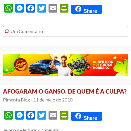
WhatsApp
Messenger
Facebook
Twitter
Email
PrintFriendly
Share
Um Comentário
AFOGARAM O GANSO. DE QUEM É A CULPA?
Pimenta Blog -
11 de maio de 2010
WhatsApp
Messenger
Facebook
Twitter
Email
PrintFriendly
Share
Tempo de leitura:
< 1
minuto