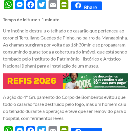
WhatsApp
Messenger
Facebook
Twitter
Email
PrintFriendly
Share
Tempo de leitura:
< 1
minuto
Um incêndio destruiu o telhado do casarão que pertenceu ao
coronel Tertuliano Guedes de Pinho, no bairro da Mangabinha.
As chamas surgiram por volta das 16h30min e se propagaram,
consumindo quase toda a cobertura do imóvel, que está sendo
tombado pelo Instituto do Patrimônio Histórico e Artístico
Nacional (Iphan) para a instalação de um museu.
A ação do 4º Grupamento do Corpo de Bombeiros evitou que
todo o casarão fosse destruído pelo fogo, mas um homem caiu
do telhado durante a operação e teve que ser removido para o
hospital, com ferimentos leves.
WhatsApp
Messenger
Facebook
Twitter
Email
PrintFriendly