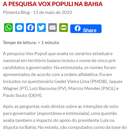
A PESQUISA VOX POPULI NA BAHIA
Pimenta Blog -
11 de maio de 2010
WhatsApp
Messenger
Facebook
Twitter
Email
PrintFriendly
Share
Tempo de leitura:
< 1
minuto
A pesquisa Vox Populi que avalia os cenários estadual e
nacional em território baiano incluiu o nome de cinco pré-
candidatos a governador. Na estimulada, os nomes foram
apresentados de acordo com a ordem alfabética. Foram
incluídos no questionário Gedel Vieira Lima (PMDB), Jaques
Wagner (PT), Luiz Bassuma (PV), Marcos Mendes (PSOL) e
Paulo Souto (DEM).
Após as perguntas mais diretas sobre as intenções de voto
para governador (espontânea e estimulada), uma questão
avalia tambem o impacto do apoio do presidente Lula na
disputa na Bahia. No estado, são computados como da base do