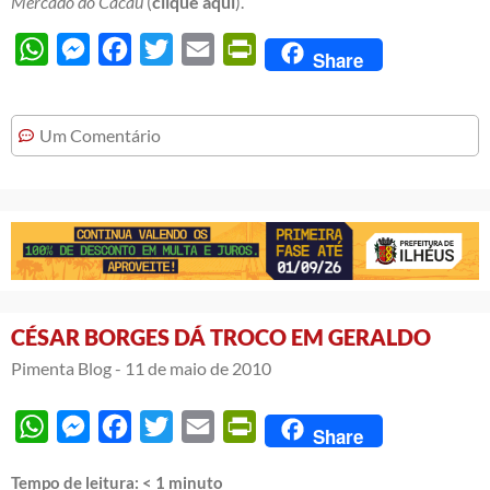
Mercado do Cacau
(
clique aqui
).
WhatsApp
Messenger
Facebook
Twitter
Email
PrintFriendly
Share
Um Comentário
CÉSAR BORGES DÁ TROCO EM GERALDO
Pimenta Blog -
11 de maio de 2010
WhatsApp
Messenger
Facebook
Twitter
Email
PrintFriendly
Share
Tempo de leitura:
< 1
minuto