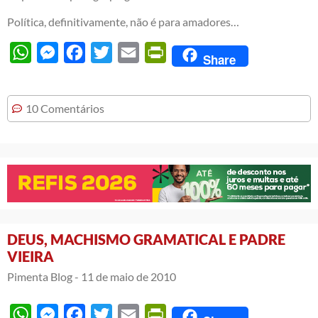
Política, definitivamente, não é para amadores…
WhatsApp
Messenger
Facebook
Twitter
Email
PrintFriendly
Share
10 Comentários
DEUS, MACHISMO GRAMATICAL E PADRE
VIEIRA
Pimenta Blog -
11 de maio de 2010
WhatsApp
Messenger
Facebook
Twitter
Email
PrintFriendly