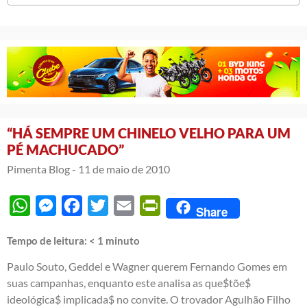
“HÁ SEMPRE UM CHINELO VELHO PARA UM
PÉ MACHUCADO”
Pimenta Blog -
11 de maio de 2010
WhatsApp
Messenger
Facebook
Twitter
Email
PrintFriendly
Share
Tempo de leitura:
< 1
minuto
Paulo Souto, Geddel e Wagner querem Fernando Gomes em
suas campanhas, enquanto este analisa as que$tõe$
ideológica$ implicada$ no convite. O trovador Agulhão Filho