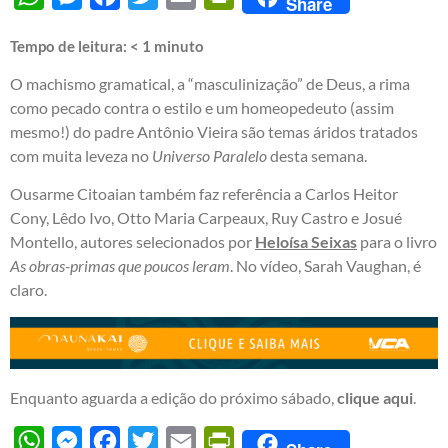
Share
Tempo de leitura:
< 1
minuto
O machismo gramatical, a “masculinização” de Deus, a rima
como pecado contra o estilo e um homeopedeuto (assim
mesmo!) do padre Antônio Vieira são temas áridos tratados
com muita leveza no
Universo Paralelo
desta semana.
Ousarme Citoaian também faz referência a Carlos Heitor
Cony, Lêdo Ivo, Otto Maria Carpeaux, Ruy Castro e Josué
Montello, autores selecionados por
Heloísa Seixas
para o livro
As obras-primas que poucos leram
. No vídeo, Sarah Vaughan, é
claro.
Enquanto aguarda a edição do próximo sábado,
clique aqui
.
WhatsApp
Messenger
Facebook
Twitter
Email
PrintFriendly