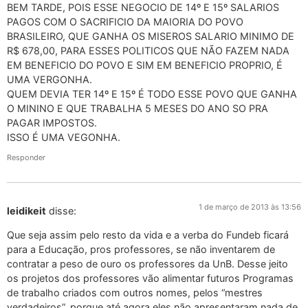
BEM TARDE, POIS ESSE NEGOCIO DE 14º E 15º SALARIOS
PAGOS COM O SACRIFICIO DA MAIORIA DO POVO
BRASILEIRO, QUE GANHA OS MISEROS SALARIO MINIMO DE
R$ 678,00, PARA ESSES POLITICOS QUE NÃO FAZEM NADA
EM BENEFICIO DO POVO E SIM EM BENEFICIO PROPRIO, É
UMA VERGONHA.
QUEM DEVIA TER 14º E 15º É TODO ESSE POVO QUE GANHA
O MININO E QUE TRABALHA 5 MESES DO ANO SO PRA
PAGAR IMPOSTOS.
ISSO É UMA VEGONHA.
Responder
1 de março de 2013 às 13:56
leidikeit
disse:
Que seja assim pelo resto da vida e a verba do Fundeb ficará
para a Educação, pros professores, se não inventarem de
contratar a peso de ouro os professores da UnB. Desse jeito
os projetos dos professores vão alimentar futuros Programas
de trabalho criados com outros nomes, pelos “mestres
verdadeiros”, porque até agora eles não apresentaram nada de