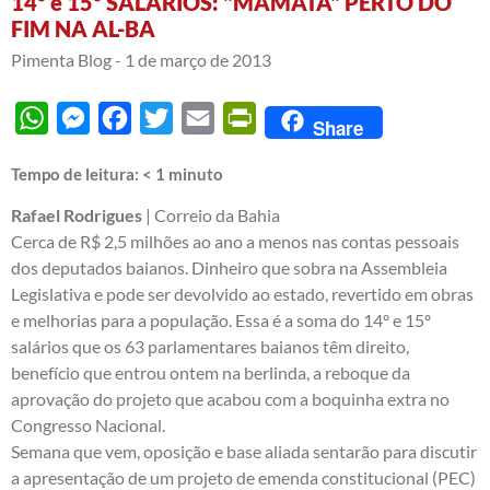
14º e 15º SALÁRIOS: "MAMATA" PERTO DO
FIM NA AL-BA
Pimenta Blog -
1 de março de 2013
WhatsApp
Messenger
Facebook
Twitter
Email
PrintFriendly
Share
Tempo de leitura:
< 1
minuto
Rafael Rodrigues
| Correio da Bahia
Cerca de R$ 2,5 milhões ao ano a menos nas contas pessoais
dos deputados baianos. Dinheiro que sobra na Assembleia
Legislativa e pode ser devolvido ao estado, revertido em obras
e melhorias para a população. Essa é a soma do 14º e 15º
salários que os 63 parlamentares baianos têm direito,
benefício que entrou ontem na berlinda, a reboque da
aprovação do projeto que acabou com a boquinha extra no
Congresso Nacional.
Semana que vem, oposição e base aliada sentarão para discutir
a apresentação de um projeto de emenda constitucional (PEC)