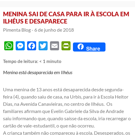
MENINA SAI DE CASA PARA IR À ESCOLA EM
ILHÉUS E DESAPARECE
Pimenta Blog -
6 de junho de 2018
WhatsApp
Messenger
Facebook
Twitter
Email
PrintFriendly
Share
Tempo de leitura:
< 1
minuto
Menina está desaparecida em Ilhéus
Uma menina de 13 anos está desaparecida desde segunda-
feira (4), quando saiu de casa, na Urbis, para ir à Escola Heitor
Dias, na Avenida Canavieiras, no centro de Ilhéus. Os
familiares afirmam que Evelin Gabriele da Silva de Andrade
saiu informando que, quando saísse da escola, iria recarregar o
cartão de vale-estudantil, o que não ocorreu.
A criança também não compareceu à escola. Desesperados, os