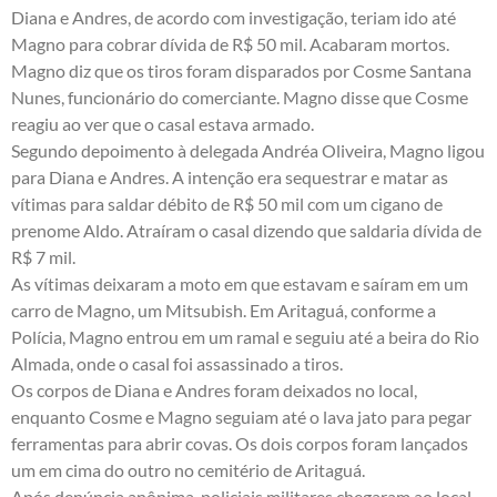
Diana e Andres, de acordo com investigação, teriam ido até
Magno para cobrar dívida de R$ 50 mil. Acabaram mortos.
Magno diz que os tiros foram disparados por Cosme Santana
Nunes, funcionário do comerciante. Magno disse que Cosme
reagiu ao ver que o casal estava armado.
Segundo depoimento à delegada Andréa Oliveira, Magno ligou
para Diana e Andres. A intenção era sequestrar e matar as
vítimas para saldar débito de R$ 50 mil com um cigano de
prenome Aldo. Atraíram o casal dizendo que saldaria dívida de
R$ 7 mil.
As vítimas deixaram a moto em que estavam e saíram em um
carro de Magno, um Mitsubish. Em Aritaguá, conforme a
Polícia, Magno entrou em um ramal e seguiu até a beira do Rio
Almada, onde o casal foi assassinado a tiros.
Os corpos de Diana e Andres foram deixados no local,
enquanto Cosme e Magno seguiam até o lava jato para pegar
ferramentas para abrir covas. Os dois corpos foram lançados
um em cima do outro no cemitério de Aritaguá.
Após denúncia anônima, policiais militares chegaram ao local,