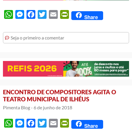
WhatsApp
Messenger
Facebook
Twitter
Email
PrintFriendly
Share
Seja o primeiro a comentar
ENCONTRO DE COMPOSITORES AGITA O
TEATRO MUNICIPAL DE ILHÉUS
Pimenta Blog -
6 de junho de 2018
WhatsApp
Messenger
Facebook
Twitter
Email
PrintFriendly
Share