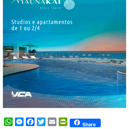
WhatsApp
Messenger
Facebook
Twitter
Email
PrintFriendly
Share