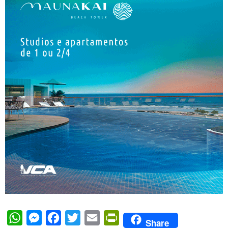
WhatsApp
Messenger
Facebook
Twitter
Email
PrintFriendly
Share