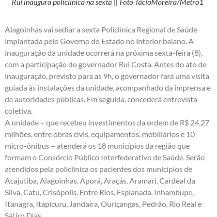
Rui inaugura policlínica na sexta || Foto TácioMoreira/Metro1
Alagoinhas vai sediar a sexta Policlínica Regional de Saúde
implantada pelo Governo do Estado no interior baiano. A
inauguração da unidade ocorrerá na próxima sexta-feira (8),
com a participação do governador Rui Costa. Antes do ato de
inauguração, previsto para as 9h, o governador fará uma visita
guiada às instalações da unidade, acompanhado da imprensa e
de autoridades públicas. Em seguida, concederá entrevista
coletiva.
A unidade – que recebeu investimentos da ordem de R$ 24,27
milhões, entre obras civis, equipamentos, mobiliários e 10
micro-ônibus – atenderá os 18 municípios da região que
formam o Consórcio Público Interfederativo de Saúde. Serão
atendidos pela policlínica os pacientes dos municípios de
Acajutiba, Alagoinhas, Aporá, Araçás, Aramari, Cardeal da
Silva, Catu, Crisópolis, Entre Rios, Esplanada, Inhambupe,
Itanagra, Itapicuru, Jandaíra, Ouriçangas, Pedrão, Rio Real e
Sátiro Dias.