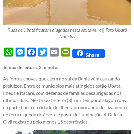
Ruas de Ubatã ficaram alagadas nesta sexta-feira|| Foto Ubatã
Notícias
WhatsApp
Messenger
Facebook
Twitter
Email
PrintFriendly
Share
Tempo de leitura:
2
minutos
As fontes chuvas que caem no sul da Bahia vêm causando
prejuízos. Entre os municípios mais atingidos estão Ubatã,
Ilhéus e Itacaré, com dezenas de famílias desabrigadas nos
últimos dias. Nesta sexta-feira (3), um temporal alagou ruas
na parte baixa na cidade de Ilhéus, provocando deslizamento
de terra e queda de árvore e poste de iluminação. A Defesa
Civil registrou pelo menos 15 ocorrências.