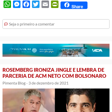
WhatsApp
Messenger
Facebook
Twitter
Email
PrintFriendly
Share
Seja o primeiro a comentar
ROSEMBERG IRONIZA JINGLE E LEMBRA DE
PARCERIA DE ACM NETO COM BOLSONARO
Pimenta Blog -
3 de dezembro de 2021