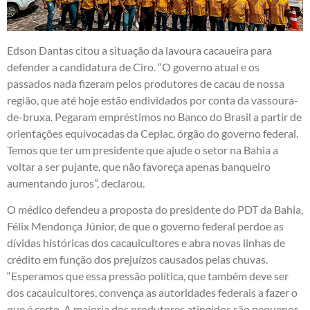
Edson Dantas citou a situação da lavoura cacaueira para
defender a candidatura de Ciro. “O governo atual e os
passados nada fizeram pelos produtores de cacau de nossa
região, que até hoje estão endividados por conta da vassoura-
de-bruxa. Pegaram empréstimos no Banco do Brasil a partir de
orientações equivocadas da Ceplac, órgão do governo federal.
Temos que ter um presidente que ajude o setor na Bahia a
voltar a ser pujante, que não favoreça apenas banqueiro
aumentando juros”, declarou.
O médico defendeu a proposta do presidente do PDT da Bahia,
Félix Mendonça Júnior, de que o governo federal perdoe as
dívidas históricas dos cacauicultores e abra novas linhas de
crédito em função dos prejuízos causados pelas chuvas.
“Esperamos que essa pressão política, que também deve ser
dos cacauicultores, convença as autoridades federais a fazer o
que é certo. A maioria dos produtores atingidos são pequenos