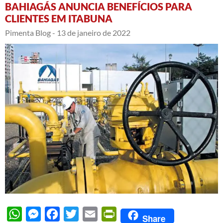
BAHIAGÁS ANUNCIA BENEFÍCIOS PARA
CLIENTES EM ITABUNA
Pimenta Blog -
13 de janeiro de 2022
WhatsApp
Messenger
Facebook
Twitter
Email
PrintFriendly
Share