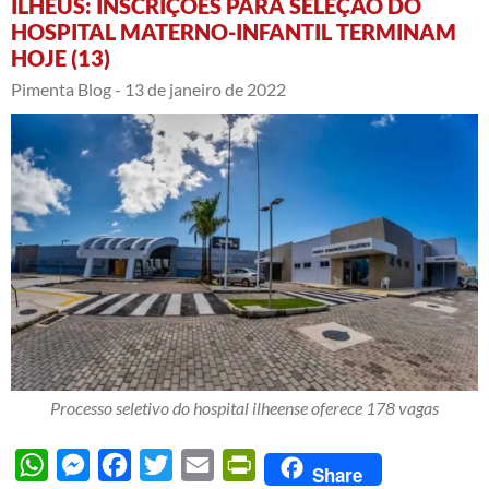
ILHÉUS: INSCRIÇÕES PARA SELEÇÃO DO
HOSPITAL MATERNO-INFANTIL TERMINAM
HOJE (13)
Pimenta Blog -
13 de janeiro de 2022
Processo seletivo do hospital ilheense oferece 178 vagas
WhatsApp
Messenger
Facebook
Twitter
Email
PrintFriendly
Share