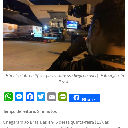
Primeiro lote da Pfizer para crianças chega ao país || Foto Agência
Brasil
WhatsApp
Messenger
Facebook
Twitter
Email
PrintFriendly
Share
Tempo de leitura:
2
minutos
Chegaram ao Brasil, às 4h45 desta quinta-feira (13), as