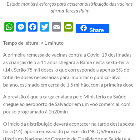
Estado manterá esforços para acelerar distribuição das vacinas,
afirma Tereza Paim
WhatsApp
Messenger
Facebook
Twitter
Email
PrintFriendly
Share
Tempo de leitura:
< 1
minuto
A primeira remessa de vacinas contra a Covid-19 destinadas
às crianças de 5 a 11 anos chegará à Bahia nesta sexta-feira
(14). Serão 75 mil doses, o que corresponde a apenas 5% do
total de doses necessárias para imunizar o público-alvo
baiano, estimado em cerca de 1,5 milhão, com a primeira dose.
A previsão é que a carga enviada pelo Ministério da Saúde
chegue ao aeroporto de Salvador em um voo comercial, com
pouso programado à 1h20min.
O início da distribuição deverá acontecer na tarde desta sexta-
feira (14), após a emissão do parecer do INCQS/Fiocruz
(Instituto Nacional de Controle de Qualidade em Saúde) e a