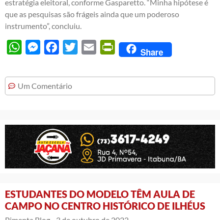
estratégia eleitoral, conforme Gasparetto. “Minha hipótese é
que as pesquisas são frágeis ainda que um poderoso
instrumento”, concluiu.
WhatsApp
Messenger
Facebook
Twitter
Email
PrintFriendly
Share
Um Comentário
ESTUDANTES DO MODELO TÊM AULA DE
CAMPO NO CENTRO HISTÓRICO DE ILHÉUS
Pimenta Blog -
3 de outubro de 2022