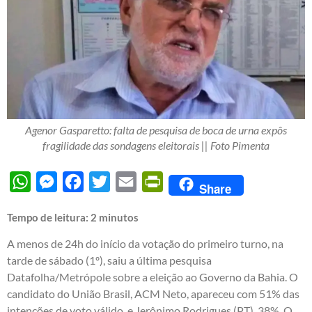
Agenor Gasparetto: falta de pesquisa de boca de urna expôs
fragilidade das sondagens eleitorais || Foto Pimenta
WhatsApp
Messenger
Facebook
Twitter
Email
PrintFriendly
Share
Tempo de leitura:
2
minutos
A menos de 24h do início da votação do primeiro turno, na
tarde de sábado (1º), saiu a última pesquisa
Datafolha/Metrópole sobre a eleição ao Governo da Bahia. O
candidato do União Brasil, ACM Neto, apareceu com 51% das
intenções de voto válido, e Jerônimo Rodrigues (PT), 38%. O