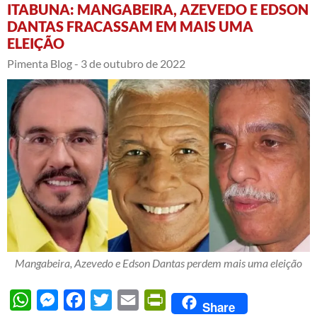
ITABUNA: MANGABEIRA, AZEVEDO E EDSON
DANTAS FRACASSAM EM MAIS UMA
ELEIÇÃO
Pimenta Blog -
3 de outubro de 2022
Mangabeira, Azevedo e Edson Dantas perdem mais uma eleição
WhatsApp
Messenger
Facebook
Twitter
Email
PrintFriendly
Share