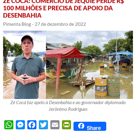
ZÉ COCÁ: COMÉRCIO DE JEQUIÉ PERDE R$
100 MILHÕES E PRECISA DE APOIO DA
DESENBAHIA
Pimenta Blog -
27 de dezembro de 2022
Zé Cocá faz apelo à Desenbahia e ao governador diplomado
Jerônimo Rodrigues
WhatsApp
Messenger
Facebook
Twitter
Email
PrintFriendly
Share