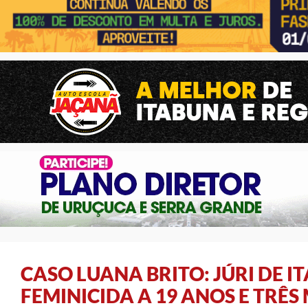
CASO LUANA BRITO: JÚRI DE 
FEMINICIDA A 19 ANOS E TRÊS