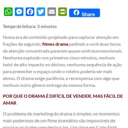
WhatsApp
Messenger
Facebook
Twitter
Email
PrintFriendly
Share
Tempo de leitura:
3
minutos
Numa era de conteúdo projetado para capturar atenção em
frações de segundo,
filmes drama
pedindo a você duas horas
de atenção concentrada parecem quase contraconvencionais.
Nenhuma explosão nos primeiros cinco minutos, nenhum
twist de alto impacto no décimo, nenhuma sequência de ação
para preencher o espaço onde o roteiro poderia ser mais
denso. O drama exige paciência, e recompensa com algo que
nenhum outro gênero entrega da mesma forma.
POR QUE O DRAMA É DIFÍCIL DE VENDER, MAS FÁCIL DE
AMAR
O problema de marketing do drama é simples: os momentos
mais poderosos de um filme dramático são impossíveis de
mostrar no trailer sem destruí-los. Um close em Colin Firth