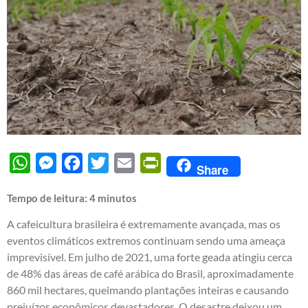
WhatsApp
Messenger
Facebook
Twitter
Email
PrintFriendly
Share
Tempo de leitura:
4
minutos
A cafeicultura brasileira é extremamente avançada, mas os
eventos climáticos extremos continuam sendo uma ameaça
imprevisível. Em julho de 2021, uma forte geada atingiu cerca
de 48% das áreas de café arábica do Brasil, aproximadamente
860 mil hectares, queimando plantações inteiras e causando
prejuízos econômicos devastadores. O desastre deixou um