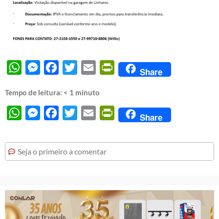
WhatsApp
Messenger
Facebook
Twitter
Email
PrintFriendly
Share
Tempo de leitura:
< 1
minuto
WhatsApp
Messenger
Facebook
Twitter
Email
PrintFriendly
Share
Seja o primeiro a comentar