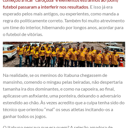
futebol passaram a interferir nos resultados
. E isso já era
esperado pelos mais antigos, ou experientes, como manda a
regra do politicamente correto. Também foi muito atrevimento
um time do interior, hibernando por longos anos, acordar para
o futebol de vitórias.
Na realidade, se os meninos do Itabuna chegassem de
mansinho, comendo o mingau pelas beiradas, não despertaria
tamanha ira dos dominantes, e como na capoeira, ao final,
aplicasse um asfixiante, uma ponteira, deixando o adversário
estendido ao chão. Às vezes acredito que a culpa tenha sido do
técnico que orientou “mal” os seus atletas incitando-os a
ganhar todos os jogos.
O Itabuna pensava que era quem? A seleção amadora de