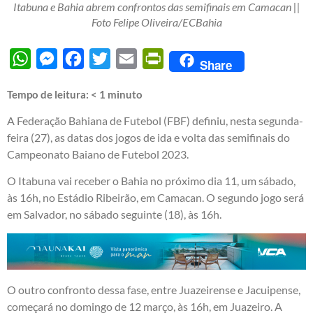
Itabuna e Bahia abrem confrontos das semifinais em Camacan ||
Foto Felipe Oliveira/ECBahia
WhatsApp
Messenger
Facebook
Twitter
Email
PrintFriendly
Share
Tempo de leitura:
< 1
minuto
A Federação Bahiana de Futebol (FBF) definiu, nesta segunda-
feira (27), as datas dos jogos de ida e volta das semifinais do
Campeonato Baiano de Futebol 2023.
O Itabuna vai receber o Bahia no próximo dia 11, um sábado,
às 16h, no Estádio Ribeirão, em Camacan. O segundo jogo será
em Salvador, no sábado seguinte (18), às 16h.
O outro confronto dessa fase, entre Juazeirense e Jacuipense,
começará no domingo de 12 março, às 16h, em Juazeiro. A