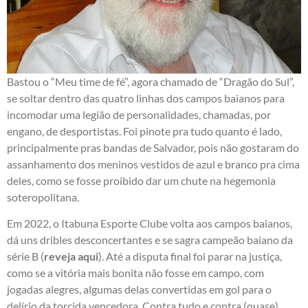
Bastou o “Meu time de fé”, agora chamado de “Dragão do Sul”,
se soltar dentro das quatro linhas dos campos baianos para
incomodar uma legião de personalidades, chamadas, por
engano, de desportistas. Foi pinote pra tudo quanto é lado,
principalmente pras bandas de Salvador, pois não gostaram do
assanhamento dos meninos vestidos de azul e branco pra cima
deles, como se fosse proibido dar um chute na hegemonia
soteropolitana.
Em 2022, o Itabuna Esporte Clube volta aos campos baianos,
dá uns dribles desconcertantes e se sagra campeão baiano da
série B (
reveja aqui
). Até a disputa final foi parar na justiça,
como se a vitória mais bonita não fosse em campo, com
jogadas alegres, algumas delas convertidas em gol para o
delírio da torcida vencedora. Contra tudo e contra (quase)