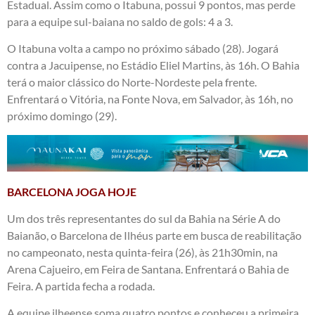
Estadual. Assim como o Itabuna, possui 9 pontos, mas perde
para a equipe sul-baiana no saldo de gols: 4 a 3.
O Itabuna volta a campo no próximo sábado (28). Jogará
contra a Jacuipense, no Estádio Eliel Martins, às 16h. O Bahia
terá o maior clássico do Norte-Nordeste pela frente.
Enfrentará o Vitória, na Fonte Nova, em Salvador, às 16h, no
próximo domingo (29).
BARCELONA JOGA HOJE
Um dos três representantes do sul da Bahia na Série A do
Baianão, o Barcelona de Ilhéus parte em busca de reabilitação
no campeonato, nesta quinta-feira (26), às 21h30min, na
Arena Cajueiro, em Feira de Santana. Enfrentará o Bahia de
Feira. A partida fecha a rodada.
A equipe ilheense soma quatro pontos e conheceu a primeira