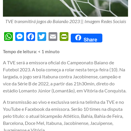
TVE transmitirá jogos do Baianão 2023 || Imagem Redes Sociais
WhatsApp
Messenger
Facebook
Twitter
Email
PrintFriendly
Share
Tempo de leitura:
< 1
minuto
A TVE será a emissora oficial do Campeonato Baiano de
Futebol 2023. A bola começa a rolar nesta terça-feira (10). Na
largada, o jogo será Itabuna contra Jacobinense, campeão e
vice da Série B de 2022, a partir das 21h30min, direto do
estádio Lomanto Júnior (Lomantão), em Vitória da Conquista.
A transmissão ao vivo e exclusiva será na telinha da TVE e no
YouTube e Facebook da emissora. Serão 10 times na disputa
pelo título: o atual bicampeão Atlético, Bahia, Bahia de Feira,
Barcelona, Doce Mel, Itabuna, Jacobinense, Jacuipense,
Juazeirense e Vitória.