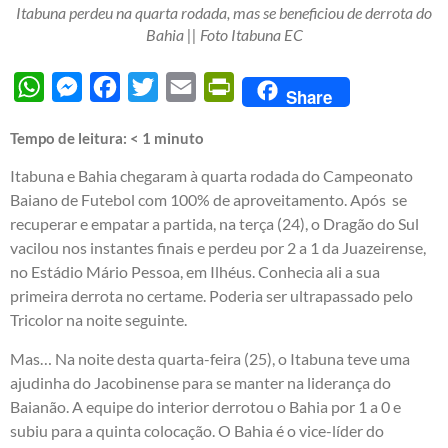
Itabuna perdeu na quarta rodada, mas se beneficiou de derrota do
Bahia || Foto Itabuna EC
WhatsApp
Messenger
Facebook
Twitter
Email
PrintFriendly
Share
Tempo de leitura:
< 1
minuto
Itabuna e Bahia chegaram à quarta rodada do Campeonato
Baiano de Futebol com 100% de aproveitamento. Após se
recuperar e empatar a partida, na terça (24), o Dragão do Sul
vacilou nos instantes finais e perdeu por 2 a 1 da Juazeirense,
no Estádio Mário Pessoa, em Ilhéus. Conhecia ali a sua
primeira derrota no certame. Poderia ser ultrapassado pelo
Tricolor na noite seguinte.
Mas… Na noite desta quarta-feira (25), o Itabuna teve uma
ajudinha do Jacobinense para se manter na liderança do
Baianão. A equipe do interior derrotou o Bahia por 1 a 0 e
subiu para a quinta colocação. O Bahia é o vice-líder do