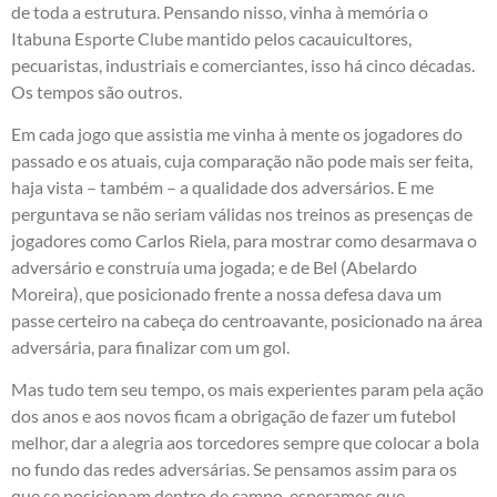
de toda a estrutura. Pensando nisso, vinha à memória o
Itabuna Esporte Clube mantido pelos cacauicultores,
pecuaristas, industriais e comerciantes, isso há cinco décadas.
Os tempos são outros.
Em cada jogo que assistia me vinha à mente os jogadores do
passado e os atuais, cuja comparação não pode mais ser feita,
haja vista – também – a qualidade dos adversários. E me
perguntava se não seriam válidas nos treinos as presenças de
jogadores como Carlos Riela, para mostrar como desarmava o
adversário e construía uma jogada; e de Bel (Abelardo
Moreira), que posicionado frente a nossa defesa dava um
passe certeiro na cabeça do centroavante, posicionado na área
adversária, para finalizar com um gol.
Mas tudo tem seu tempo, os mais experientes param pela ação
dos anos e aos novos ficam a obrigação de fazer um futebol
melhor, dar a alegria aos torcedores sempre que colocar a bola
no fundo das redes adversárias. Se pensamos assim para os
que se posicionam dentro de campo, esperamos que