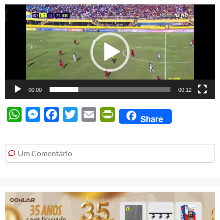
Tocador
de
vídeo
00:00
00:12
WhatsApp
Messenger
Facebook
Twitter
Email
PrintFriendly
Share
Um Comentário