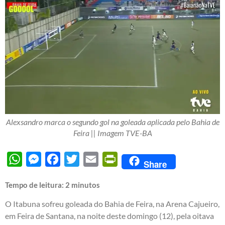
Alexsandro marca o segundo gol na goleada aplicada pelo Bahia de
Feira || Imagem TVE-BA
WhatsApp
Messenger
Facebook
Twitter
Email
PrintFriendly
Share
Tempo de leitura:
2
minutos
O Itabuna sofreu goleada do Bahia de Feira, na Arena Cajueiro,
em Feira de Santana, na noite deste domingo (12), pela oitava