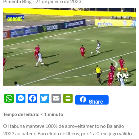
Pimenta Blog -
21 de janeiro de 2023
WhatsApp
Messenger
Facebook
Twitter
Email
PrintFriendly
Share
Tempo de leitura:
< 1
minuto
O Itabuna manteve 100% de aproveitamento no Baianão
2023 ao bater o Barcelona de Ilhéus, por 1 a 0, em jogo válido