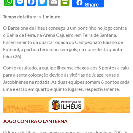
WhatsApp
Messenger
Facebook
Twitter
Email
PrintFriendly
Share
Tempo de leitura:
< 1
minuto
O Barcelona de Ilhéus conseguiu um pontinho no jogo contra
o Bahia de Feira, na Arena Cajueiro, em Feira de Santana.
Encerramento da quarta rodada do Campeonato Baiano de
Futebol, a partida terminou sem gols, na noite desta quinta-
feira (26).
Com o resultado, a equipe ilheense chegou aos 5 pontos e caiu
para a sexta colocação devido às vitórias de Juazeirense e
Jacobinense na rodada. As duas equipes somam 6 pontos cada
uma e estão em quarto e quinto lugares, respectivamente.
JOGO CONTRA O LANTERNA
O Barça de Ilhéus tem novo compromisso no domingo (29), às