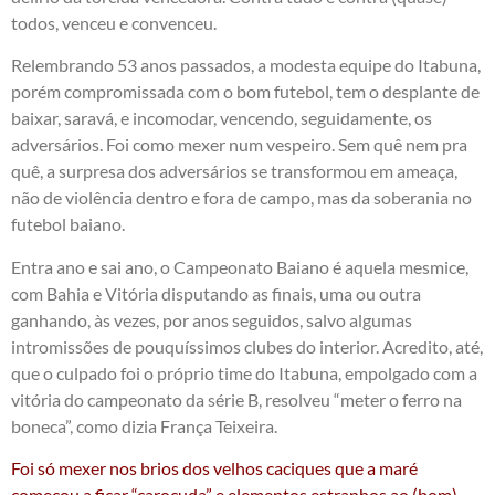
todos, venceu e convenceu.
Relembrando 53 anos passados, a modesta equipe do Itabuna,
porém compromissada com o bom futebol, tem o desplante de
baixar, saravá, e incomodar, vencendo, seguidamente, os
adversários. Foi como mexer num vespeiro. Sem quê nem pra
quê, a surpresa dos adversários se transformou em ameaça,
não de violência dentro e fora de campo, mas da soberania no
futebol baiano.
Entra ano e sai ano, o Campeonato Baiano é aquela mesmice,
com Bahia e Vitória disputando as finais, uma ou outra
ganhando, às vezes, por anos seguidos, salvo algumas
intromissões de pouquíssimos clubes do interior. Acredito, até,
que o culpado foi o próprio time do Itabuna, empolgado com a
vitória do campeonato da série B, resolveu “meter o ferro na
boneca”, como dizia França Teixeira.
Foi só mexer nos brios dos velhos caciques que a maré
começou a ficar “caroçuda” e elementos estranhos ao (bom)