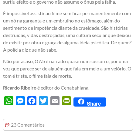
surtiu efeito e o governo não assume o ônus pela falha.
É impossível assistir ao filme sem ficar permanentemente com
um nó na garganta e um embrulho no estômago, além do
sentimento de impotência diante da crueldade. São histórias
destruídas, vidas destroçadas, uma cultura secular que deixou
de existir por obra e graça de alguma ideia psicótica. De quem?
A polícia diz que não sabe.
Não por acaso,
O Nó
é narrado quase num sussurro, por uma
voz que parece ser de alguém que fala em meio a um velório. O
tom é triste, o filme fala de morte.
Ricardo Ribeiro
é editor do
Cenabahiana
.
WhatsApp
Messenger
Facebook
Twitter
Email
PrintFriendly
Share
23 Comentários