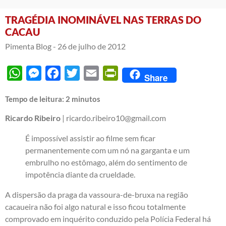
TRAGÉDIA INOMINÁVEL NAS TERRAS DO
CACAU
Pimenta Blog -
26 de julho de 2012
WhatsApp
Messenger
Facebook
Twitter
Email
PrintFriendly
Share
Tempo de leitura:
2
minutos
Ricardo Ribeiro
| ricardo.ribeiro10@gmail.com
É impossível assistir ao filme sem ficar
permanentemente com um nó na garganta e um
embrulho no estômago, além do sentimento de
impotência diante da crueldade.
A dispersão da praga da vassoura-de-bruxa na região
cacaueira não foi algo natural e isso ficou totalmente
comprovado em inquérito conduzido pela Polícia Federal há