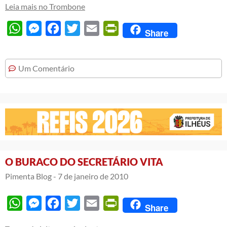
Leia mais no Trombone
WhatsApp
Messenger
Facebook
Twitter
Email
PrintFriendly
Share
Um Comentário
O BURACO DO SECRETÁRIO VITA
Pimenta Blog -
7 de janeiro de 2010
WhatsApp
Messenger
Facebook
Twitter
Email
PrintFriendly
Share