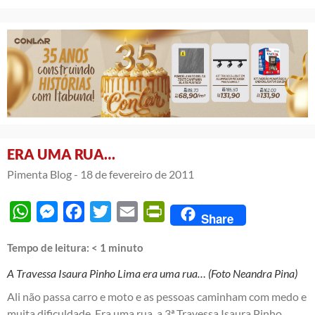
ERA UMA RUA…
Pimenta Blog -
18 de fevereiro de 2011
WhatsApp
Messenger
Facebook
Twitter
Email
PrintFriendly
Share
Tempo de leitura:
< 1
minuto
A Travessa Isaura Pinho Lima era uma rua… (Foto Neandra Pina)
Ali não passa carro e moto e as pessoas caminham com medo e
muita dificuldade. Era uma rua, a 3ª Travessa Isaura Pinho