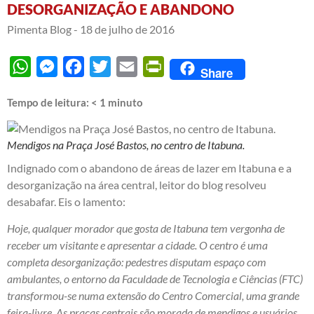
DESORGANIZAÇÃO E ABANDONO
Pimenta Blog -
18 de julho de 2016
WhatsApp
Messenger
Facebook
Twitter
Email
PrintFriendly
Share
Tempo de leitura:
< 1
minuto
Mendigos na Praça José Bastos, no centro de Itabuna.
Indignado com o abandono de áreas de lazer em Itabuna e a
desorganização na área central, leitor do blog resolveu
desabafar. Eis o lamento:
Hoje, qualquer morador que gosta de Itabuna tem vergonha de
receber um visitante e apresentar a cidade. O centro é uma
completa desorganização: pedestres disputam espaço com
ambulantes, o entorno da Faculdade de Tecnologia e Ciências (FTC)
transformou-se numa extensão do Centro Comercial, uma grande
feira-livre. As praças centrais são morada de mendigos e usuários