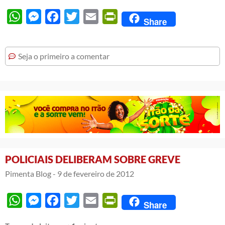
WhatsApp
Messenger
Facebook
Twitter
Email
PrintFriendly
Share
Seja o primeiro a comentar
POLICIAIS DELIBERAM SOBRE GREVE
Pimenta Blog -
9 de fevereiro de 2012
WhatsApp
Messenger
Facebook
Twitter
Email
PrintFriendly
Share