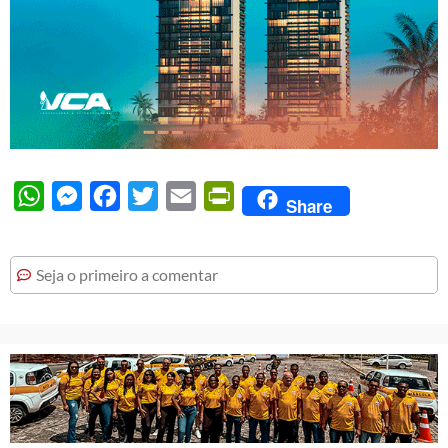
WhatsApp
Messenger
Facebook
Twitter
Email
PrintFriendly
Share
Seja o primeiro a comentar