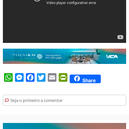
WhatsApp
Messenger
Facebook
Twitter
Email
PrintFriendly
Share
Seja o primeiro a comentar