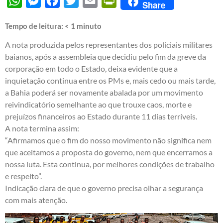
WhatsApp
Messenger
Facebook
Twitter
Email
PrintFriendly
Share
Tempo de leitura:
< 1
minuto
A nota produzida pelos representantes dos policiais militares
baianos, após a assembleia que decidiu pelo fim da greve da
corporação em todo o Estado, deixa evidente que a
inquietação continua entre os PMs e, mais cedo ou mais tarde,
a Bahia poderá ser novamente abalada por um movimento
reivindicatório semelhante ao que trouxe caos, morte e
prejuízos financeiros ao Estado durante 11 dias terríveis.
A nota termina assim:
“Afirmamos que o fim do nosso movimento não significa nem
que aceitamos a proposta do governo, nem que encerramos a
nossa luta. Esta continua, por melhores condições de trabalho
e respeito”.
Indicação clara de que o governo precisa olhar a segurança
com mais atenção.