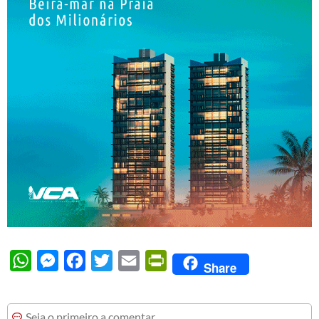
WhatsApp
Messenger
Facebook
Twitter
Email
PrintFriendly
Share
Seja o primeiro a comentar