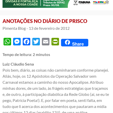
ANOTAÇÕES NO DIÁRIO DE PRISCO
Pimenta Blog -
13 de fevereiro de 2012
WhatsApp
Messenger
Facebook
Twitter
Email
PrintFriendly
Share
Tempo de leitura:
2
minutos
Luiz Cláudio Sena
Pois bem, diário, as coisas não caminharam conforme planejei.
Aliás, hoje, os 12 Apóstolos da Operação Salvador sem
Carnaval estamos a caminho do nosso Apocalipse. Atribuo
minhas dores, de um lado, às frágeis estratégias que traçamos
e, de outro, à participação diabólica da Rede Globo (ai, se eu te
pego, Patrícia Poeta!). E, por falar em poeta, senti falta, em
tudo que li acerca dos acontecimentos que pautaram a mídia
nos últimos 12 dias (maldito 12!!), de uma análise