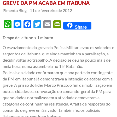
GREVE DA PM ACABA EM ITABUNA
Pimenta Blog -
11 de fevereiro de 2012
WhatsApp
Messenger
Facebook
Twitter
Email
PrintFriendly
Share
Tempo de leitura:
< 1
minuto
O esvaziamento da greve da Polícia Militar levou os soldados e
sargentos de Itabuna, que ainda mantinham a paralisação, a
decidir voltar ao trabalho. A decisão se deu há pouco mais de
meia hora, numa assembleia no 15º Batalhão.
Policiais da cidade confirmaram que boa parte do contingente
da PM em Itabuna já demonstrava a intenção de acabar com a
greve. A prisão do líder Marco Prisco, o fim da mobilização em
outras cidades e a convocação do comando-geral da PM para
que soldados normalizassem a atividade demoveram a
categoria de continuar na resistência. A falta de respostas do
comando de greve em Salvador também fez os policiais
itabunenses se sentirem isolados.