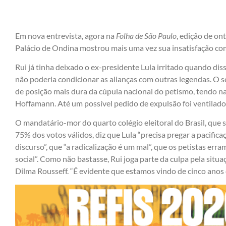
Em nova entrevista, agora na
Folha de São Paulo
, edição de on
Palácio de Ondina mostrou mais uma vez sua insatisfação com
Rui já tinha deixado o ex-presidente Lula irritado quando dis
não poderia condicionar as alianças com outras legendas. 
de posição mais dura da cúpula nacional do petismo, tendo na 
Hoffamann. Até um possível pedido de expulsão foi ventilado
O mandatário-mor do quarto colégio eleitoral do Brasil, que 
75% dos votos válidos, diz que Lula “precisa pregar a pacificaç
discurso”, que “a radicalização é um mal”, que os petistas er
social”. Como não bastasse, Rui joga parte da culpa pela sit
Dilma Rousseff. “É evidente que estamos vindo de cinco anos d