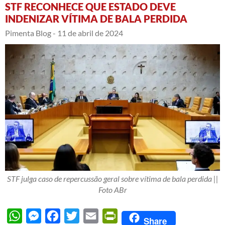
STF RECONHECE QUE ESTADO DEVE
INDENIZAR VÍTIMA DE BALA PERDIDA
Pimenta Blog -
11 de abril de 2024
STF julga caso de repercussão geral sobre vítima de bala perdida ||
Foto ABr
WhatsApp
Messenger
Facebook
Twitter
Email
PrintFriendly
Share