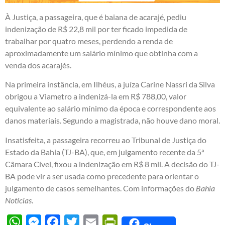
À Justiça, a passageira, que é baiana de acarajé, pediu
indenização de R$ 22,8 mil por ter ficado impedida de
trabalhar por quatro meses, perdendo a renda de
aproximadamente um salário mínimo que obtinha com a
venda dos acarajés.
Na primeira instância, em Ilhéus, a juíza Carine Nassri da Silva
obrigou a Viametro a indenizá-la em R$ 788,00, valor
equivalente ao salário mínimo da época e correspondente aos
danos materiais. Segundo a magistrada, não houve dano moral.
Insatisfeita, a passageira recorreu ao Tribunal de Justiça do
Estado da Bahia (TJ-BA), que, em julgamento recente da 5ª
Câmara Cível, fixou a indenização em R$ 8 mil. A decisão do TJ-
BA pode vir a ser usada como precedente para orientar o
julgamento de casos semelhantes. Com informações do
Bahia
Notícias
.
WhatsApp
Messenger
Facebook
Twitter
Email
PrintFriendly