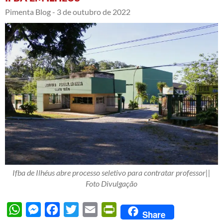
Pimenta Blog -
3 de outubro de 2022
Ifba de Ilhéus abre processo seletivo para contratar professor||
Foto Divulgação
WhatsApp
Messenger
Facebook
Twitter
Email
PrintFriendly
Share