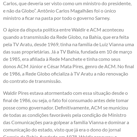
Carlos, que deveria ser visto como um ministro do presidente,
e não da Globo”. Antônio Carlos Magalhães foi o único
ministro a ficar na pasta por todo o governo Sarney.
O ápice da disputa política entre Waldir e ACM aconteceu
quando a transmissão da Rede Globo, na Bahia, que era feita
pela TV Aratu, desde 1969, tinha na família de Luiz Vianna uma
das suas proprietárias. Já a TV Bahia, fundada em 10 de março
de 1985, era afiliada à Rede Manchete e tinha como seus
donos ACM Júnior e César Mata Pires, genro de ACM. No final
de 1986, a Rede Globo oficializa à TV Aratu a não renovação
do contrato de transmissão.
Waldir Pires estava atormentado com essa situação desde o
final de 1986, ou seja, o fato foi consumado antes dele tomar
posse como governador. Definitivamente, ACM se municiou
de todas as condições favoráveis pela condição de Ministro
das Comunicações para golpear a família Vianna e dominar a
comunicação do estado, visto que já era o dono do jornal
Correio da Bahia, fundado em 1978. Waldir procurou o