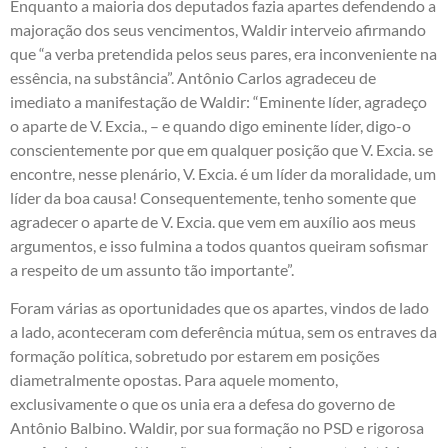
Enquanto a maioria dos deputados fazia apartes defendendo a
majoração dos seus vencimentos, Waldir interveio afirmando
que “a verba pretendida pelos seus pares, era inconveniente na
essência, na substância”. Antônio Carlos agradeceu de
imediato a manifestação de Waldir: “Eminente líder, agradeço
o aparte de V. Excia., – e quando digo eminente líder, digo-o
conscientemente por que em qualquer posição que V. Excia. se
encontre, nesse plenário, V. Excia. é um líder da moralidade, um
líder da boa causa! Consequentemente, tenho somente que
agradecer o aparte de V. Excia. que vem em auxílio aos meus
argumentos, e isso fulmina a todos quantos queiram sofismar
a respeito de um assunto tão importante”.
Foram várias as oportunidades que os apartes, vindos de lado
a lado, aconteceram com deferência mútua, sem os entraves da
formação política, sobretudo por estarem em posições
diametralmente opostas. Para aquele momento,
exclusivamente o que os unia era a defesa do governo de
Antônio Balbino. Waldir, por sua formação no PSD e rigorosa