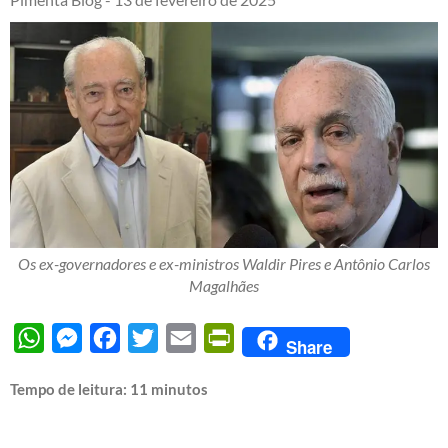
Os ex-governadores e ex-ministros Waldir Pires e Antônio Carlos
Magalhães
WhatsApp
Messenger
Facebook
Twitter
Email
PrintFriendly
Share
Tempo de leitura:
11
minutos