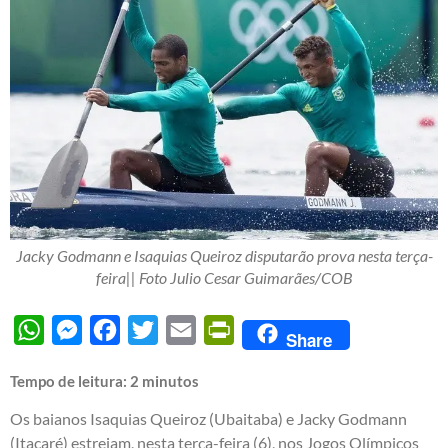
Jacky Godmann e Isaquias Queiroz disputarão prova nesta terça-
feira|| Foto Julio Cesar Guimarães/COB
WhatsApp
Messenger
Facebook
Twitter
Email
PrintFriendly
Share
Tempo de leitura:
2
minutos
Os baianos Isaquias Queiroz (Ubaitaba) e Jacky Godmann
(Itacaré) estreiam, nesta terça-feira (6), nos Jogos Olímpicos