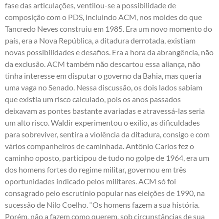
fase das articulações, ventilou-se a possibilidade de
composição com o PDS, incluindo ACM, nos moldes do que
Tancredo Neves construiu em 1985. Era um novo momento do
país, era a Nova República, a ditadura derrotada, existiam
novas possibilidades e desafios. Era a hora da abrangência, não
da exclusão. ACM também não descartou essa aliança, não
tinha interesse em disputar o governo da Bahia, mas queria
uma vaga no Senado. Nessa discussão, os dois lados sabiam
que existia um risco calculado, pois os anos passados
deixavam as pontes bastante avariadas e atravessá-las seria
um alto risco. Waldir experimentou o exílio, as dificuldades
para sobreviver, sentira a violência da ditadura, consigo e com
vários companheiros de caminhada. Antônio Carlos fez o
caminho oposto, participou de tudo no golpe de 1964, era um
dos homens fortes do regime militar, governou em três
oportunidades indicado pelos militares. ACM só foi
consagrado pelo escrutínio popular nas eleições de 1990, na
sucessão de Nilo Coelho. “Os homens fazem a sua história.
Porém, não a fazem como querem, sob circunstâncias de sua