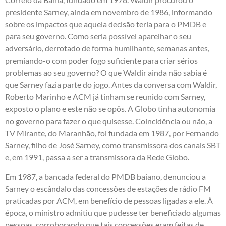
presidente Sarney, ainda em novembro de 1986, informando
sobre os impactos que aquela decisão teria para o PMDB e
para seu governo. Como seria possível aparelhar o seu
adversário, derrotado de forma humilhante, semanas antes,
premiando-o com poder fogo suficiente para criar sérios
problemas ao seu governo? O que Waldir ainda não sabia é
que Sarney fazia parte do jogo. Antes da conversa com Waldir,
Roberto Marinho e ACM já tinham se reunido com Sarney,
exposto o plano e este não se opôs. A Globo tinha autonomia
no governo para fazer o que quisesse. Coincidência ou não, a
TV Mirante, do Maranhão, foi fundada em 1987, por Fernando
Sarney, filho de José Sarney, como transmissora dos canais SBT
e, em 1991, passa a ser a transmissora da Rede Globo.
Em 1987, a bancada federal do PMDB baiano, denunciou a
Sarney o escândalo das concessões de estações de rádio FM
praticadas por ACM, em benefício de pessoas ligadas a ele. À
época, o ministro admitiu que pudesse ter beneficiado algumas
pessoas, corroborando que tais concessões eram feitas de