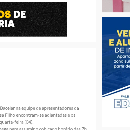
Bacelar na equipe de apresentadores da
sa Filho encontram-se adiantadas e os
uarta-feira (04).
hega para assumir o cobiçado horário das 7h