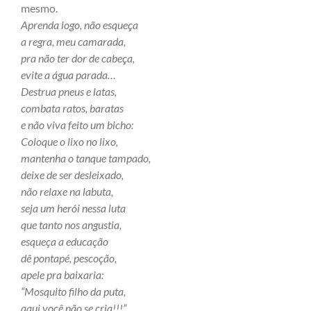
mesmo.
Aprenda logo, não esqueça
a regra, meu camarada,
pra não ter dor de cabeça,
evite a água parada…
Destrua pneus e latas,
combata ratos, baratas
e não viva feito um bicho:
Coloque o lixo no lixo,
mantenha o tanque tampado,
deixe de ser desleixado,
não relaxe na labuta,
seja um herói nessa luta
que tanto nos angustia,
esqueça a educação
dê pontapé, pescoção,
apele pra baixaria:
“Mosquito filho da puta,
aqui você não se cria!!!”