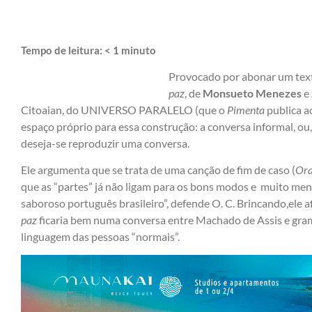
Tempo de leitura:
< 1
minuto
Provocado por abonar um text
paz
, de
Monsueto Menezes
e 
Citoaian, do UNIVERSO PARALELO (que o
Pimenta
publica a
espaço próprio para essa construção: a conversa informal, ou,
deseja-se reproduzir uma conversa.
Ele argumenta que se trata de uma canção de fim de caso (
Ora
que as “partes” já não ligam para os bons modos e muito meno
saboroso português brasileiro”, defende O. C. Brincando,ele a
paz
ficaria bem numa conversa entre Machado de Assis e gram
linguagem das pessoas “normais”.