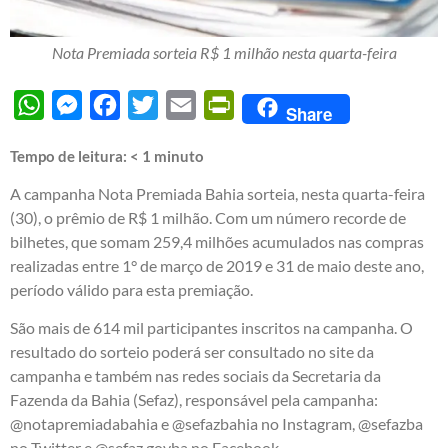
Nota Premiada sorteia R$ 1 milhão nesta quarta-feira
WhatsApp
Messenger
Facebook
Twitter
Email
PrintFriendly
Share
Tempo de leitura:
< 1
minuto
A campanha Nota Premiada Bahia sorteia, nesta quarta-feira
(30), o prêmio de R$ 1 milhão. Com um número recorde de
bilhetes, que somam 259,4 milhões acumulados nas compras
realizadas entre 1° de março de 2019 e 31 de maio deste ano,
período válido para esta premiação.
São mais de 614 mil participantes inscritos na campanha. O
resultado do sorteio poderá ser consultado no site da
campanha e também nas redes sociais da Secretaria da
Fazenda da Bahia (Sefaz), responsável pela campanha:
@notapremiadabahia e @sefazbahia no Instagram, @sefazba
no Twitter e @sefaz.govba no Facebook.