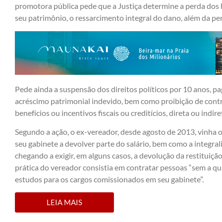
promotora pública pede que a Justiça determine a perda dos b
seu patrimônio, o ressarcimento integral do dano, além da pe
Pede ainda a suspensão dos direitos políticos por 10 anos, p
acréscimo patrimonial indevido, bem como proibição de cont
benefícios ou incentivos fiscais ou creditícios, direta ou indi
Segundo a ação, o ex-vereador, desde agosto de 2013, vinha 
seu gabinete a devolver parte do salário, bem como a integralid
chegando a exigir, em alguns casos, a devolução da restituiçã
prática do vereador consistia em contratar pessoas “sem a qu
estudos para os cargos comissionados em seu gabinete”.
LEIA MAIS