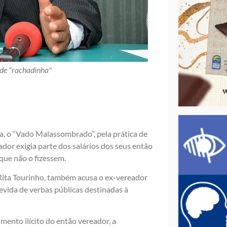
 de "rachadinha"
va, o “Vado Malassombrado”, pela prática de
dor exigia parte dos salários dos seus então
que não o fizessem.
a Rita Tourinho, também acusa o ex-vereador
vida de verbas públicas destinadas à
mento ilícito do então vereador, a