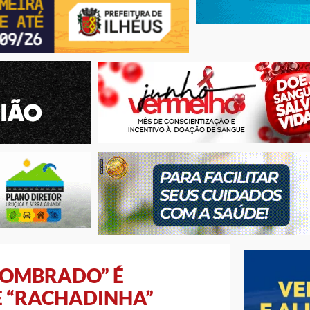
SOMBRADO” É
E “RACHADINHA”