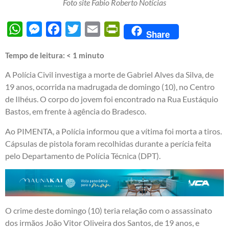
Foto site Fabio Roberto Notícias
WhatsApp
Messenger
Facebook
Twitter
Email
PrintFriendly
Share
Tempo de leitura:
< 1
minuto
A Polícia Civil investiga a morte de Gabriel Alves da Silva, de
19 anos, ocorrida na madrugada de domingo (10), no Centro
de Ilhéus. O corpo do jovem foi encontrado na Rua Eustáquio
Bastos, em frente à agência do Bradesco.
Ao PIMENTA, a Polícia informou que a vítima foi morta a tiros.
Cápsulas de pistola foram recolhidas durante a perícia feita
pelo Departamento de Polícia Técnica (DPT).
O crime deste domingo (10) teria relação com o assassinato
dos irmãos João Vitor Oliveira dos Santos, de 19 anos, e