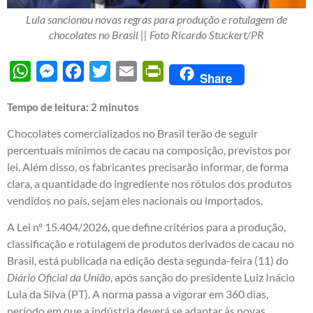
Lula sancionou novas regras para produção e rotulagem de
chocolates no Brasil || Foto Ricardo Stuckert/PR
WhatsApp
Messenger
Facebook
Twitter
Email
PrintFriendly
Share
Tempo de leitura:
2
minutos
Chocolates comercializados no Brasil terão de seguir
percentuais mínimos de cacau na composição, previstos por
lei. Além disso, os fabricantes precisarão informar, de forma
clara, a quantidade do ingrediente nos rótulos dos produtos
vendidos no país, sejam eles nacionais ou importados.
A Lei nº 15.404/2026, que define critérios para a produção,
classificação e rotulagem de produtos derivados de cacau no
Brasil, está publicada na edição desta segunda-feira (11) do
Diário Oficial da União,
após sanção do presidente Luiz Inácio
Lula da Silva (PT)
.
A norma passa a vigorar em 360 dias,
período em que a indústria deverá se adaptar às novas