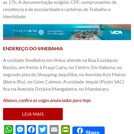
as 17h. A documentação exigida: CPF, comprovantes de
residência e de escolaridade e carteiras de Trabalho e
Identidade.
ENDEREÇO DO SINEBAHIA
A unidade SineBahia em Ilhéus atende na Rua Eustáquio
Bastos, em frente à Praça Cairu, no Centro. Em Itabuna, no
segundo piso do Shopping Jequitibá, na Avenida Aziz Maron
(Beira-Rio), no Góes Calmon. A unidade Jequié (Posto SAC)
fica na Avenida Octávio Mangabeira, no Mandacaru.
Abaixo, confira as vagas anunciadas para hoje.
LEIA MAIS
WhatsApp
Messenger
Facebook
Twitter
Email
PrintFriendly
Share