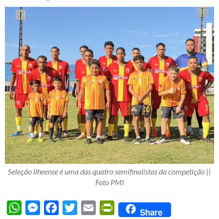
Seleção ilheense é uma das quatro semifinalistas da competição ||
Foto PMI
WhatsApp
Messenger
Facebook
Twitter
Email
PrintFriendly
Share