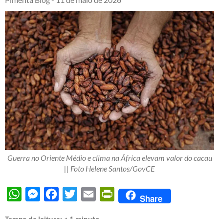
Guerra no Oriente Médio e clima na África elevam valor do cacau
|| Foto Helene Santos/GovCE
WhatsApp
Messenger
Facebook
Twitter
Email
PrintFriendly
Share
Tempo de leitura:
< 1
minuto