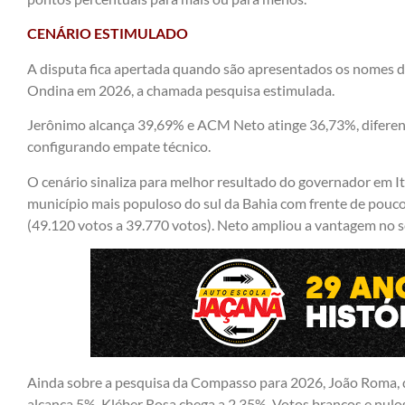
CENÁRIO ESTIMULADO
A disputa fica apertada quando são apresentados os nomes de
Ondina em 2026, a chamada pesquisa estimulada.
Jerônimo alcança 39,69% e ACM Neto atinge 36,73%, diferen
configurando empate técnico.
O cenário sinaliza para melhor resultado do governador em I
município mais populoso do sul da Bahia com frente de pouco
(49.120 votos a 39.770 votos). Neto ampliou a vantagem no s
Ainda sobre a pesquisa da Compasso para 2026, João Roma, 
alcança 5%. Kléber Rosa chega a 2,35%. Votos brancos e nulo