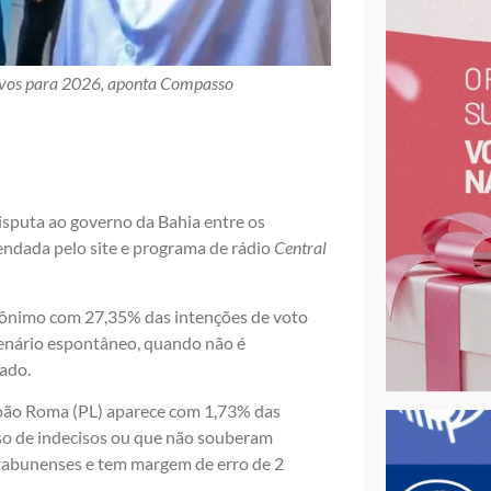
ivos para 2026, aponta Compasso
disputa ao governo da Bahia entre os
ndada pelo site e programa de rádio
Central
rônimo com 27,35% das intenções de voto
enário espontâneo, quando não é
tado.
João Roma (PL) aparece com 1,73% das
so de indecisos ou que não souberam
itabunenses e tem margem de erro de 2