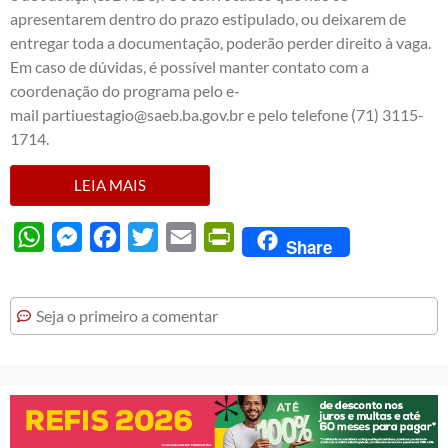
apresentarem dentro do prazo estipulado, ou deixarem de
entregar toda a documentação, poderão perder direito à vaga.
Em caso de dúvidas, é possível manter contato com a
coordenação do programa pelo e-
mail
partiuestagio@saeb.ba.gov.br
e pelo telefone (71) 3115-
1714.
LEIA MAIS
WhatsApp
Messenger
Facebook
Twitter
Email
PrintFriendly
Share
Seja o primeiro a comentar