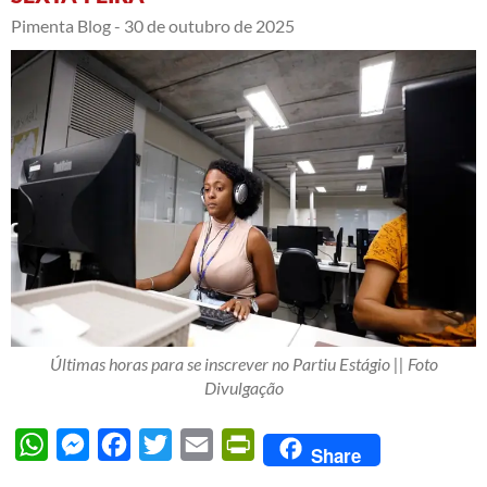
Pimenta Blog -
30 de outubro de 2025
Últimas horas para se inscrever no Partiu Estágio || Foto
Divulgação
WhatsApp
Messenger
Facebook
Twitter
Email
PrintFriendly
Share