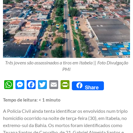
Três jovens são assassinados a tiros em Itabela || Foto Divulgação
PMI
WhatsApp
Messenger
Facebook
Twitter
Email
PrintFriendly
Share
Tempo de leitura:
< 1
minuto
A Polícia Civil ainda tenta identificar os envolvidos num triplo
homicídio ocorrido na noite de terça-feira (30), em Itabela, no
extremo-sul da Bahia. Os mortos foram identificados como
Tauana Santos de Carvalho, de 21, Gabriel Almeida Santos e