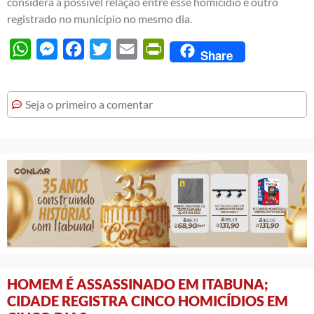
considera a possível relação entre esse homicídio e outro
registrado no município no mesmo dia.
WhatsApp
Messenger
Facebook
Twitter
Email
PrintFriendly
Share
Seja o primeiro a comentar
HOMEM É ASSASSINADO EM ITABUNA;
CIDADE REGISTRA CINCO HOMICÍDIOS EM