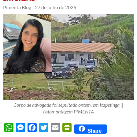
Pimenta Blog -
27 de julho de 2026
Corpo de advogada foi sepultado ontem, em Itapetinga ||
Fotomontagem PIMENTA
WhatsApp
Messenger
Facebook
Twitter
Email
PrintFriendly
Share