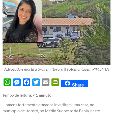
Advogada é morta a tiros em Itororó || Fotomontagem PIMENTA
WhatsApp
Messenger
Facebook
Twitter
Email
PrintFriendly
Share
Tempo de leitura:
< 1
minuto
Homens fortemente armados invadiram uma casa, no
município de Itororó, no Médio Sudoeste da Bahia, neste