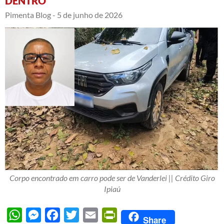
DENTRO
Pimenta Blog -
5 de junho de 2026
Corpo encontrado em carro pode ser de Vanderlei || Crédito Giro
Ipiaú
WhatsApp
Messenger
Facebook
Twitter
Email
PrintFriendly
Share