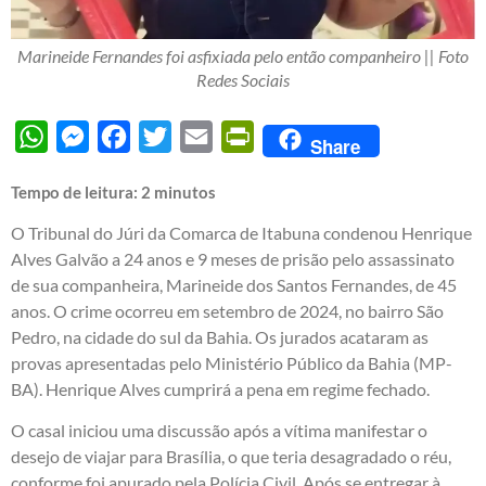
Marineide Fernandes foi asfixiada pelo então companheiro || Foto
Redes Sociais
WhatsApp
Messenger
Facebook
Twitter
Email
PrintFriendly
Share
Tempo de leitura:
2
minutos
O Tribunal do Júri da Comarca de Itabuna condenou Henrique
Alves Galvão a 24 anos e 9 meses de prisão pelo assassinato
de sua companheira, Marineide dos Santos Fernandes, de 45
anos. O crime ocorreu em setembro de 2024, no bairro São
Pedro, na cidade do sul da Bahia. Os jurados acataram as
provas apresentadas pelo Ministério Público da Bahia (MP-
BA). Henrique Alves cumprirá a pena em regime fechado.
O casal iniciou uma discussão após a vítima manifestar o
desejo de viajar para Brasília, o que teria desagradado o réu,
conforme foi apurado pela Polícia Civil. Após se entregar à