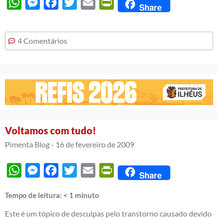
WhatsApp
Messenger
Facebook
Twitter
Email
PrintFriendly
Share
4 Comentários
Voltamos com tudo!
Pimenta Blog -
16 de fevereiro de 2009
WhatsApp
Messenger
Facebook
Twitter
Email
PrintFriendly
Share
Tempo de leitura:
< 1
minuto
Este é um tópico de desculpas pelo transtorno causado devido