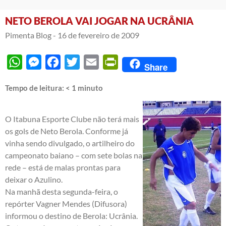
NETO BEROLA VAI JOGAR NA UCRÂNIA
Pimenta Blog -
16 de fevereiro de 2009
WhatsApp
Messenger
Facebook
Twitter
Email
PrintFriendly
Share
Tempo de leitura:
< 1
minuto
O Itabuna Esporte Clube não terá mais
os gols de Neto Berola. Conforme já
vinha sendo divulgado, o artilheiro do
campeonato baiano – com sete bolas na
rede – está de malas prontas para
deixar o Azulino.
Na manhã desta segunda-feira, o
repórter Vagner Mendes (Difusora)
informou o destino de Berola: Ucrânia.