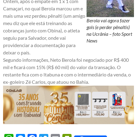
Ontem, após o empate em 1 x 1 com
Camaçari, no qual Berola marcou um e
mais uma vez perdeu pênalti (um amigo
Berola vai agora fazer
meu diz que ele está treinando as
gols (e perder pênaltis)
cobranças junto com Obina), o atleta
na Ucrânia – foto Sport
seguiu para Salvador, onde vai
News
providenciar a documentação para
deixar o país.
Segundo informações, Neto Berola foi negociado por R$ 400
mil e ficará com 15% (R$ 60 mil) do valor da transação. O
restante fica com o Itabuna e com o intermediário da venda, o
ex-goleiro Zé Carlos, que atuou no Bahia.