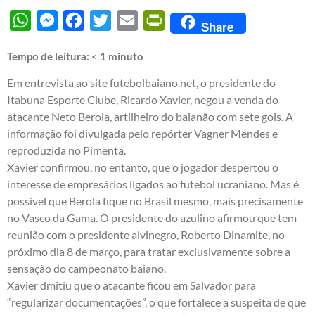
WhatsApp
Messenger
Facebook
Twitter
Email
PrintFriendly
Share
Tempo de leitura:
< 1
minuto
Em entrevista ao site futebolbaiano.net, o presidente do
Itabuna Esporte Clube, Ricardo Xavier, negou a venda do
atacante Neto Berola, artilheiro do baianão com sete gols. A
informação foi divulgada pelo repórter Vagner Mendes e
reproduzida no Pimenta.
Xavier confirmou, no entanto, que o jogador despertou o
interesse de empresários ligados ao futebol ucraniano. Mas é
possível que Berola fique no Brasil mesmo, mais precisamente
no Vasco da Gama. O presidente do azulino afirmou que tem
reunião com o presidente alvinegro, Roberto Dinamite, no
próximo dia 8 de março, para tratar exclusivamente sobre a
sensação do campeonato baiano.
Xavier dmitiu que o atacante ficou em Salvador para
“regularizar documentações”, o que fortalece a suspeita de que