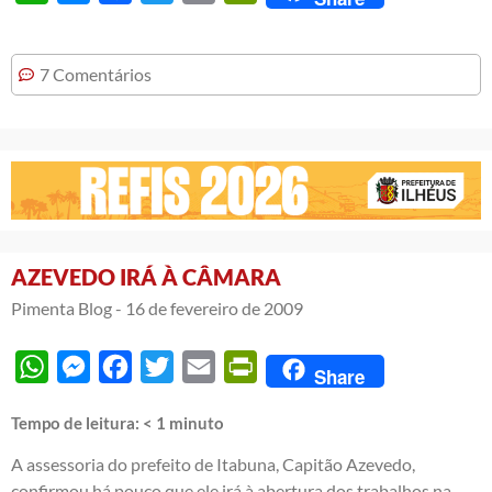
7 Comentários
AZEVEDO IRÁ À CÂMARA
Pimenta Blog -
16 de fevereiro de 2009
WhatsApp
Messenger
Facebook
Twitter
Email
PrintFriendly
Share
Tempo de leitura:
< 1
minuto
A assessoria do prefeito de Itabuna, Capitão Azevedo,
confirmou há pouco que ele irá à abertura dos trabalhos na