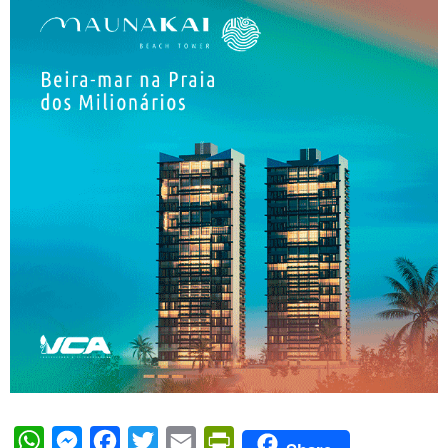
WhatsApp
Messenger
Facebook
Twitter
Email
PrintFriendly