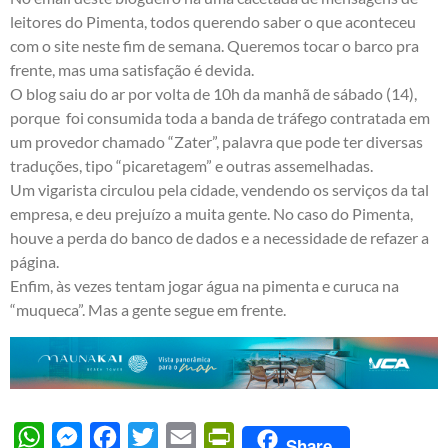
leitores do Pimenta, todos querendo saber o que aconteceu
com o site neste fim de semana. Queremos tocar o barco pra
frente, mas uma satisfação é devida.
O blog saiu do ar por volta de 10h da manhã de sábado (14),
porque foi consumida toda a banda de tráfego contratada em
um provedor chamado “Zater”, palavra que pode ter diversas
traduções, tipo “picaretagem” e outras assemelhadas.
Um vigarista circulou pela cidade, vendendo os serviços da tal
empresa, e deu prejuízo a muita gente. No caso do Pimenta,
houve a perda do banco de dados e a necessidade de refazer a
página.
Enfim, às vezes tentam jogar água na pimenta e curuca na
“muqueca”. Mas a gente segue em frente.
WhatsApp
Messenger
Facebook
Twitter
Email
PrintFriendly
Share