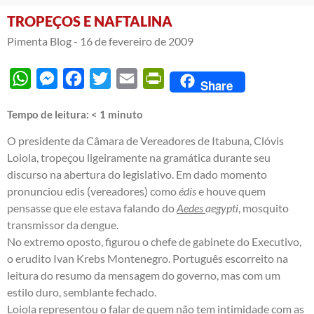
TROPEÇOS E NAFTALINA
Pimenta Blog -
16 de fevereiro de 2009
WhatsApp
Messenger
Facebook
Twitter
Email
PrintFriendly
Share
Tempo de leitura:
< 1
minuto
O presidente da Câmara de Vereadores de Itabuna, Clóvis
Loiola, tropeçou ligeiramente na gramática durante seu
discurso na abertura do legislativo. Em dado momento
pronunciou edis (vereadores) como
édis
e houve quem
pensasse que ele estava falando do
Aedes
aegypti
, mosquito
transmissor da dengue.
No extremo oposto, figurou o chefe de gabinete do Executivo,
o erudito Ivan Krebs Montenegro. Português escorreito na
leitura do resumo da mensagem do governo, mas com um
estilo duro, semblante fechado.
Loiola representou o falar de quem não tem intimidade com as