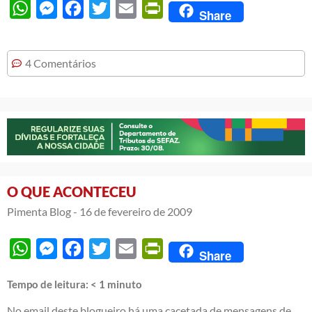
WhatsApp
Messenger
Facebook
Twitter
Email
PrintFriendly
Share
4 Comentários
O QUE ACONTECEU
Pimenta Blog -
16 de fevereiro de 2009
WhatsApp
Messenger
Facebook
Twitter
Email
PrintFriendly
Share
Tempo de leitura:
< 1
minuto
No email deste blogueiro há uma cacetada de mensagens de