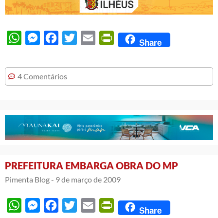
WhatsApp
Messenger
Facebook
Twitter
Email
PrintFriendly
Share
4 Comentários
PREFEITURA EMBARGA OBRA DO MP
Pimenta Blog -
9 de março de 2009
WhatsApp
Messenger
Facebook
Twitter
Email
PrintFriendly
Share