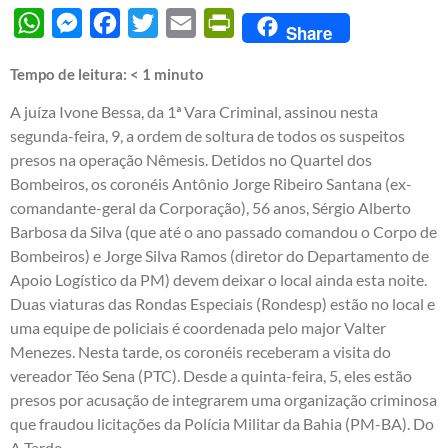
WhatsApp
Messenger
Facebook
Twitter
Email
PrintFriendly
Share
Tempo de leitura:
< 1
minuto
A juíza Ivone Bessa, da 1ª Vara Criminal, assinou nesta
segunda-feira, 9, a ordem de soltura de todos os suspeitos
presos na operação Nêmesis. Detidos no Quartel dos
Bombeiros, os coronéis Antônio Jorge Ribeiro Santana (ex-
comandante-geral da Corporação), 56 anos, Sérgio Alberto
Barbosa da Silva (que até o ano passado comandou o Corpo de
Bombeiros) e Jorge Silva Ramos (diretor do Departamento de
Apoio Logístico da PM) devem deixar o local ainda esta noite.
Duas viaturas das Rondas Especiais (Rondesp) estão no local e
uma equipe de policiais é coordenada pelo major Valter
Menezes. Nesta tarde, os coronéis receberam a visita do
vereador Téo Sena (PTC). Desde a quinta-feira, 5, eles estão
presos por acusação de integrarem uma organização criminosa
que fraudou licitações da Polícia Militar da Bahia (PM-BA). Do
A Tarde.