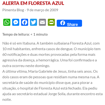
ALERTA EM FLORESTA AZUL
Pimenta Blog -
9 de março de 2009
WhatsApp
Messenger
Facebook
Twitter
Email
PrintFriendly
Share
Tempo de leitura:
< 1
minuto
Não é só em Itabuna. A também sulbaiana Floresta Azul, com
10 mil habitantes, enfrenta casos de dengue. O município tem
60 notificações e duas mortes provocadas pela forma mais
agressiva da doença, a hemorrágica. Uma foi confirmada e a
outra ocorreu neste domingo.
A última vítima, Maria Gabriele de Jesus, tinha seis anos. Os
dois casos eram de pessoas que residiam numa mesma rua. A
secretária de saúde do município disse que, para piorar a
situação, o hospital de Floresta Azul está fechado. Ela pediu
ajuda ao secretário estadual Jorge Solla, durante encontro esta
noite.