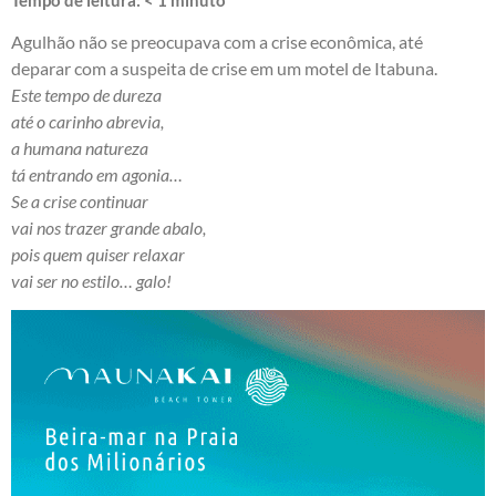
Tempo de leitura:
< 1
minuto
Agulhão não se preocupava com a crise econômica, até
deparar com a suspeita de crise em um motel de Itabuna.
Este tempo de dureza
até o carinho abrevia,
a humana natureza
tá entrando em agonia…
Se a crise continuar
vai nos trazer grande abalo,
pois quem quiser relaxar
vai ser no estilo… galo!