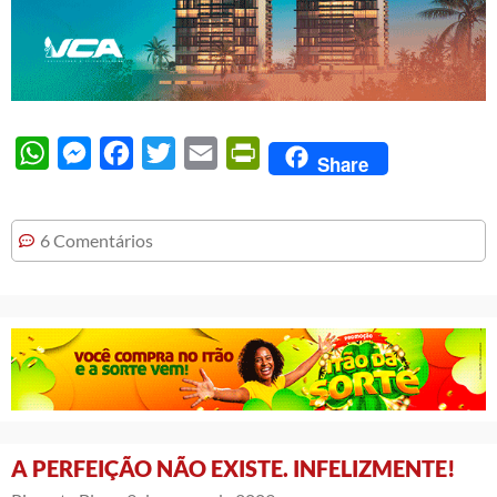
WhatsApp
Messenger
Facebook
Twitter
Email
PrintFriendly
Share
6 Comentários
A PERFEIÇÃO NÃO EXISTE. INFELIZMENTE!