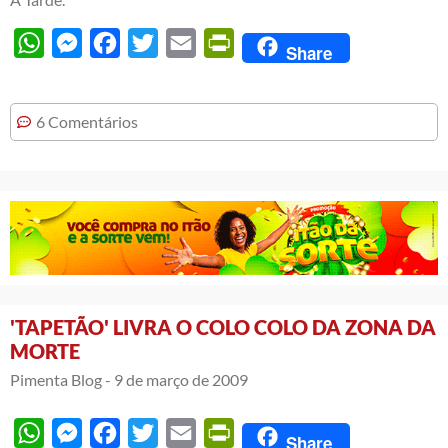
WhatsApp
Messenger
Facebook
Twitter
Email
PrintFriendly
Share
6 Comentários
'TAPETÃO' LIVRA O COLO COLO DA ZONA DA
MORTE
Pimenta Blog -
9 de março de 2009
WhatsApp
Messenger
Facebook
Twitter
Email
PrintFriendly
Share