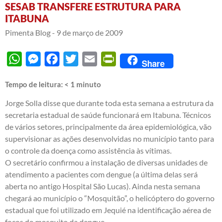
SESAB TRANSFERE ESTRUTURA PARA
ITABUNA
Pimenta Blog -
9 de março de 2009
WhatsApp
Messenger
Facebook
Twitter
Email
PrintFriendly
Share
Tempo de leitura:
< 1
minuto
Jorge Solla disse que durante toda esta semana a estrutura da
secretaria estadual de saúde funcionará em Itabuna. Técnicos
de vários setores, principalmente da área epidemiológica, vão
supervisionar as ações desenvolvidas no município tanto para
o controle da doença como assistência às vítimas.
O secretário confirmou a instalação de diversas unidades de
atendimento a pacientes com dengue (a última delas será
aberta no antigo Hospital São Lucas). Ainda nesta semana
chegará ao município o “Mosquitão”, o helicóptero do governo
estadual que foi utilizado em Jequié na identificação aérea de
focos do mosquito da dengue.