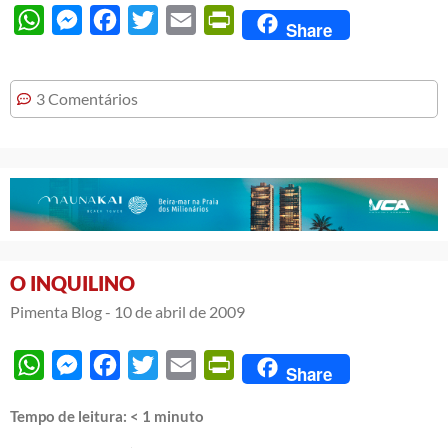
WhatsApp
Messenger
Facebook
Twitter
Email
PrintFriendly
Share
3 Comentários
O INQUILINO
Pimenta Blog -
10 de abril de 2009
WhatsApp
Messenger
Facebook
Twitter
Email
PrintFriendly
Share
Tempo de leitura:
< 1
minuto