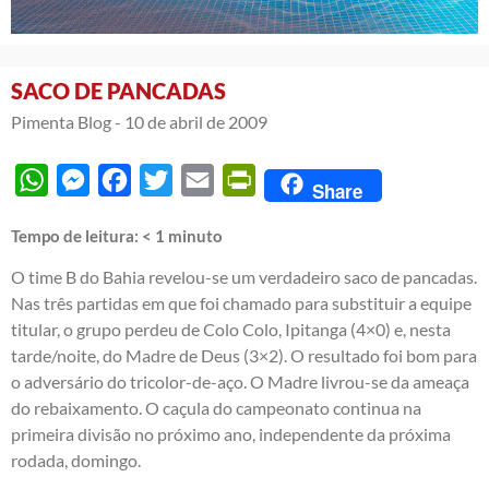
SACO DE PANCADAS
Pimenta Blog -
10 de abril de 2009
WhatsApp
Messenger
Facebook
Twitter
Email
PrintFriendly
Share
Tempo de leitura:
< 1
minuto
O time B do Bahia revelou-se um verdadeiro saco de pancadas.
Nas três partidas em que foi chamado para substituir a equipe
titular, o grupo perdeu de Colo Colo, Ipitanga (4×0) e, nesta
tarde/noite, do Madre de Deus (3×2). O resultado foi bom para
o adversário do tricolor-de-aço. O Madre livrou-se da ameaça
do rebaixamento. O caçula do campeonato continua na
primeira divisão no próximo ano, independente da próxima
rodada, domingo.