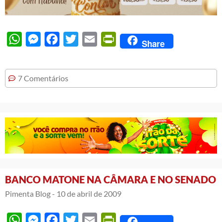
WhatsApp
Messenger
Facebook
Twitter
Email
PrintFriendly
Share
7 Comentários
BANCO MATONE NA CÂMARA E NO SENADO
Pimenta Blog -
10 de abril de 2009
WhatsApp
Messenger
Facebook
Twitter
Email
PrintFriendly