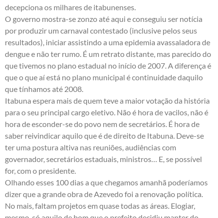
decepciona os milhares de itabunenses.
O governo mostra-se zonzo até aqui e conseguiu ser notícia
por produzir um carnaval contestado (inclusive pelos seus
resultados), iniciar assistindo a uma epidemia avassaladora de
dengue e não ter rumo. É um retrato distante, mas parecido do
que tivemos no plano estadual no início de 2007. A diferença é
que o que aí está no plano municipal é continuidade daquilo
que tínhamos até 2008.
Itabuna espera mais de quem teve a maior votação da história
para o seu principal cargo eletivo. Não é hora de vacilos, não é
hora de esconder-se do povo nem de secretários. É hora de
saber reivindicar aquilo que é de direito de Itabuna. Deve-se
ter uma postura altiva nas reuniões, audiências com
governador, secretários estaduais, ministros… E, se possível
for, com o presidente.
Olhando esses 100 dias a que chegamos amanhã poderíamos
dizer que a grande obra de Azevedo foi a renovação política.
No mais, faltam projetos em quase todas as áreas. Elogiar,
mesmo, só aquilo de bom que o prefeito decidiu manter do