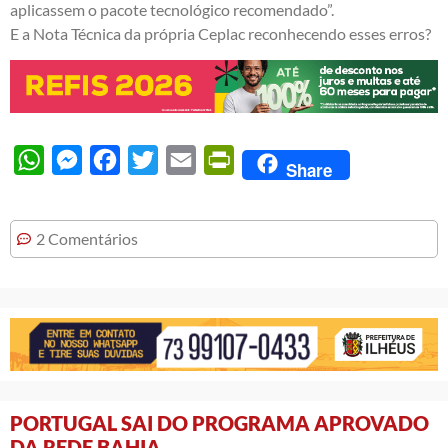
aplicassem o pacote tecnológico recomendado”.
E a Nota Técnica da própria Ceplac reconhecendo esses erros?
WhatsApp
Messenger
Facebook
Twitter
Email
PrintFriendly
Share
2 Comentários
PORTUGAL SAI DO PROGRAMA APROVADO
DA REDE BAHIA