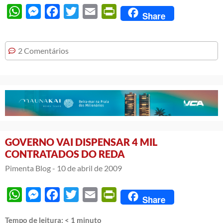
WhatsApp
Messenger
Facebook
Twitter
Email
PrintFriendly
Share
2 Comentários
GOVERNO VAI DISPENSAR 4 MIL
CONTRATADOS DO REDA
Pimenta Blog -
10 de abril de 2009
WhatsApp
Messenger
Facebook
Twitter
Email
PrintFriendly
Share
Tempo de leitura:
< 1
minuto