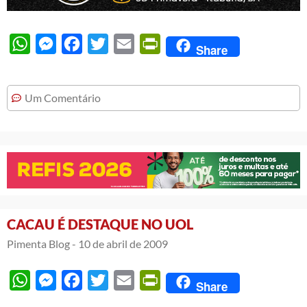
WhatsApp
Messenger
Facebook
Twitter
Email
PrintFriendly
Share
Um Comentário
CACAU É DESTAQUE NO UOL
Pimenta Blog -
10 de abril de 2009
WhatsApp
Messenger
Facebook
Twitter
Email
PrintFriendly
Share