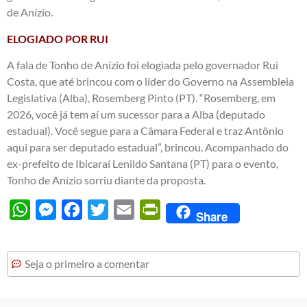
de Anízio.
ELOGIADO POR RUI
A fala de Tonho de Anízio foi elogiada pelo governador Rui
Costa, que até brincou com o líder do Governo na Assembleia
Legislativa (Alba), Rosemberg Pinto (PT). “Rosemberg, em
2026, você já tem aí um sucessor para a Alba (deputado
estadual). Você segue para a Câmara Federal e traz Antônio
aqui para ser deputado estadual”, brincou. Acompanhado do
ex-prefeito de Ibicaraí Lenildo Santana (PT) para o evento,
Tonho de Anízio sorriu diante da proposta.
WhatsApp
Messenger
Facebook
Twitter
Email
PrintFriendly
Share
Seja o primeiro a comentar