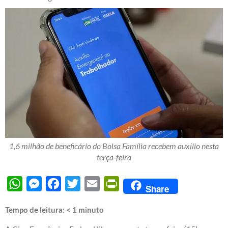
1,6 milhão de beneficário do Bolsa Família recebem auxílio nesta
terça-feira
WhatsApp
Messenger
Facebook
Twitter
Email
PrintFriendly
Share
Tempo de leitura:
< 1
minuto