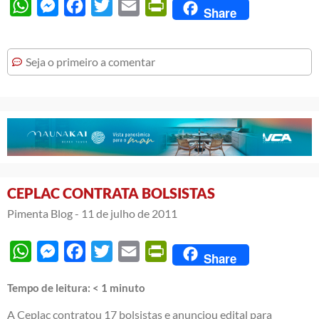
WhatsApp
Messenger
Facebook
Twitter
Email
PrintFriendly
Share
Seja o primeiro a comentar
CEPLAC CONTRATA BOLSISTAS
Pimenta Blog -
11 de julho de 2011
WhatsApp
Messenger
Facebook
Twitter
Email
PrintFriendly
Share
Tempo de leitura:
< 1
minuto
A Ceplac contratou 17 bolsistas e anunciou edital para