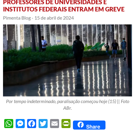
PROFESSORES DE UNIVERSIDADES E
INSTITUTOS FEDERAIS ENTRAM EM GREVE
Pimenta Blog -
15 de abril de 2024
Por tempo indeterminado, paralisação começou hoje (15) || Foto
ABr.
WhatsApp
Messenger
Facebook
Twitter
Email
PrintFriendly
Share