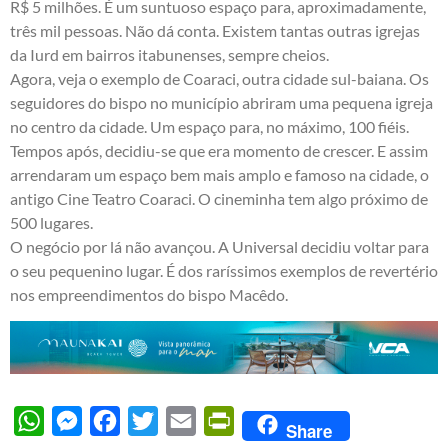
R$ 5 milhões. É um suntuoso espaço para, aproximadamente,
três mil pessoas. Não dá conta. Existem tantas outras igrejas
da Iurd em bairros itabunenses, sempre cheios.
Agora, veja o exemplo de Coaraci, outra cidade sul-baiana. Os
seguidores do bispo no município abriram uma pequena igreja
no centro da cidade. Um espaço para, no máximo, 100 fiéis.
Tempos após, decidiu-se que era momento de crescer. E assim
arrendaram um espaço bem mais amplo e famoso na cidade, o
antigo Cine Teatro Coaraci. O cineminha tem algo próximo de
500 lugares.
O negócio por lá não avançou. A Universal decidiu voltar para
o seu pequenino lugar. É dos raríssimos exemplos de revertério
nos empreendimentos do bispo Macêdo.
WhatsApp
Messenger
Facebook
Twitter
Email
PrintFriendly
Share