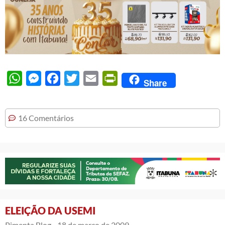
WhatsApp
Messenger
Facebook
Twitter
Email
PrintFriendly
Share
16 Comentários
ELEIÇÃO DA USEMI
Pimenta Blog -
18 de março de 2009