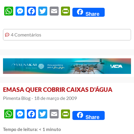
WhatsApp
Messenger
Facebook
Twitter
Email
PrintFriendly
Share
4 Comentários
EMASA QUER COBRIR CAIXAS D'ÁGUA
Pimenta Blog -
18 de março de 2009
WhatsApp
Messenger
Facebook
Twitter
Email
PrintFriendly
Share
Tempo de leitura:
< 1
minuto