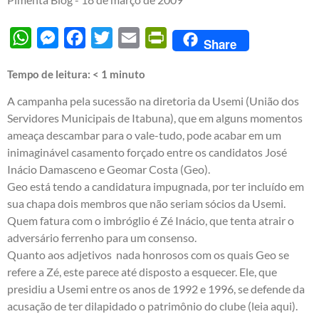
WhatsApp
Messenger
Facebook
Twitter
Email
PrintFriendly
Share
Tempo de leitura:
< 1
minuto
A campanha pela sucessão na diretoria da Usemi (União dos
Servidores Municipais de Itabuna), que em alguns momentos
ameaça descambar para o vale-tudo, pode acabar em um
inimaginável casamento forçado entre os candidatos José
Inácio Damasceno e Geomar Costa (Geo).
Geo está tendo a candidatura impugnada, por ter incluído em
sua chapa dois membros que não seriam sócios da Usemi.
Quem fatura com o imbróglio é Zé Inácio, que tenta atrair o
adversário ferrenho para um consenso.
Quanto aos adjetivos nada honrosos com os quais Geo se
refere a Zé, este parece até disposto a esquecer. Ele, que
presidiu a Usemi entre os anos de 1992 e 1996, se defende da
acusação de ter dilapidado o patrimônio do clube (
leia aqui
).