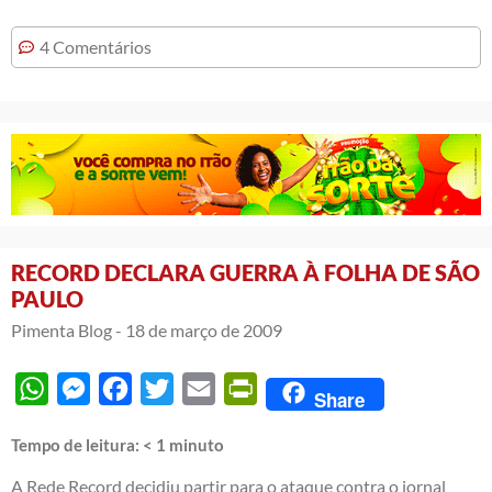
4 Comentários
RECORD DECLARA GUERRA À FOLHA DE SÃO
PAULO
Pimenta Blog -
18 de março de 2009
WhatsApp
Messenger
Facebook
Twitter
Email
PrintFriendly
Share
Tempo de leitura:
< 1
minuto
A Rede Record decidiu partir para o ataque contra o jornal