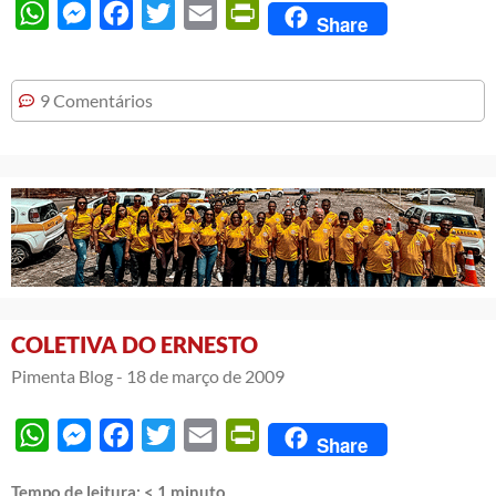
WhatsApp
Messenger
Facebook
Twitter
Email
PrintFriendly
Share
9 Comentários
COLETIVA DO ERNESTO
Pimenta Blog -
18 de março de 2009
WhatsApp
Messenger
Facebook
Twitter
Email
PrintFriendly
Share
Tempo de leitura:
< 1
minuto