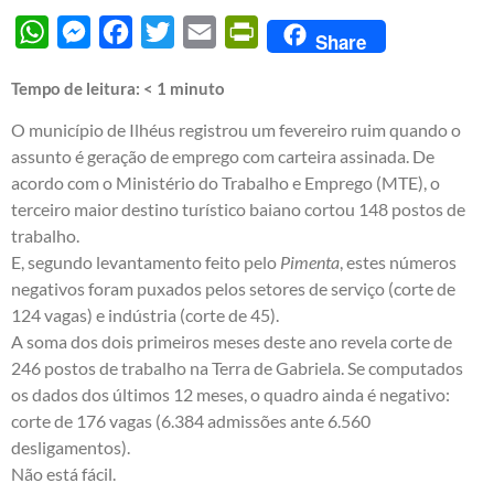
WhatsApp
Messenger
Facebook
Twitter
Email
PrintFriendly
Share
Tempo de leitura:
< 1
minuto
O município de Ilhéus registrou um fevereiro ruim quando o
assunto é geração de emprego com carteira assinada. De
acordo com o Ministério do Trabalho e Emprego (MTE), o
terceiro maior destino turístico baiano cortou 148 postos de
trabalho.
E, segundo levantamento feito pelo
Pimenta
, estes números
negativos foram puxados pelos setores de serviço (corte de
124 vagas) e indústria (corte de 45).
A soma dos dois primeiros meses deste ano revela corte de
246 postos de trabalho na Terra de Gabriela. Se computados
os dados dos últimos 12 meses, o quadro ainda é negativo:
corte de 176 vagas (6.384 admissões ante 6.560
desligamentos).
Não está fácil.