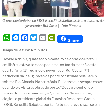
O presidente global da ERG, Benedikt Sobotka, assiste a discurso do
governador Rui Costa || Foto Pimenta
WhatsApp
Messenger
Facebook
Twitter
Email
PrintFriendly
Share
Tempo de leitura:
4
minutos
Devido à chuva, quase todo o canteiro de obras do Porto Sul,
em Ilhéus, estava tomado por lama, no fim da manhã desta
quarta-feira (1º), quando o governador Rui Costa (PT)
participou da inauguração da ponte construída pela Bamin
sobre o Rio Almada. Na cerimônia, Rui disse que sempre chove
quando ele visita as obras do porto. “Deus é o senhor do
tempo. A chuva é uma benção”, emendou. Na sequência,
elogiou o presidente global da Eurasian Resources Group
(ERG), Benedikt Sobotka, por ter feito seu breve discurso em