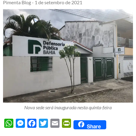
Pimenta Blog -
1 de setembro de 2021
Nova sede será inaugurada nesta quinta-feira
WhatsApp
Messenger
Facebook
Twitter
Email
PrintFriendly
Share